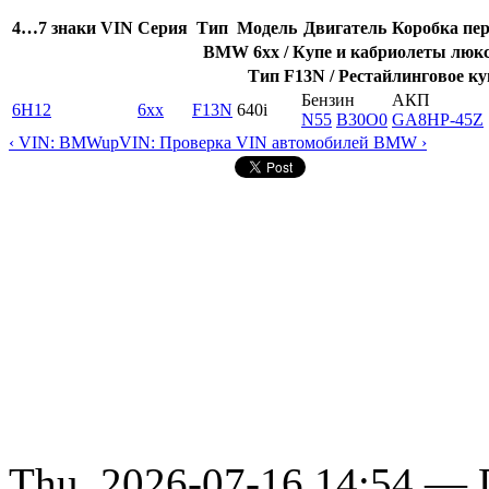
4…7 знаки VIN
Серия
Тип
Модель
Двигатель
Коробка пер
BMW 6xx / Купе и кабриолеты люкс-
Тип F13N / Рестайлинговое ку
Бензин
АКП
6H12
6xx
F13N
640i
N55
B30O0
GA8HP-45Z
‹ VIN: BMW
up
VIN: Проверка VIN автомобилей BMW ›
Thu, 2026-07-16 14:54 — D