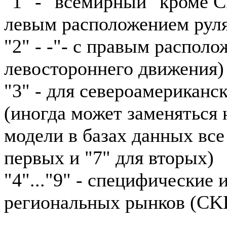
"1" - "всемирный" кроме 
левым расположением рул
"2" - -"- с правым располо
левостороннего движения)
"3" - для североамериканс
(иногда может заменяться н
модели в базах данных все
первых и "7" для вторых)
"4"..."9" - специфические
региональных рынков (CKD