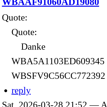
WBAAF91060AD19080
Quote:
Quote:
Danke
WBA5A1103ED609345
WBSFV9C56CC772392
reply
Sat, 2026-03-28 21:52 —