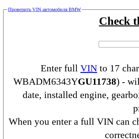
Проверить VIN автомобиля BMW
Check 
Enter full
VIN
to 17 char
WBADM6343Y
GU11738
) - wi
date, installed engine, gearb
p
When you enter a full VIN can ch
correctn