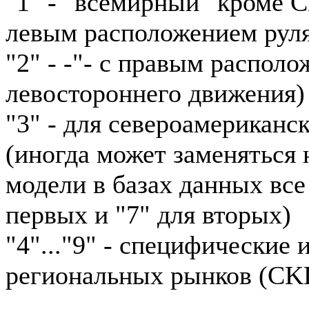
"1" - "всемирный" кроме 
левым расположением рул
"2" - -"- с правым располо
левостороннего движения)
"3" - для североамериканс
(иногда может заменяться н
модели в базах данных все
первых и "7" для вторых)
"4"..."9" - специфические
региональных рынков (CKD