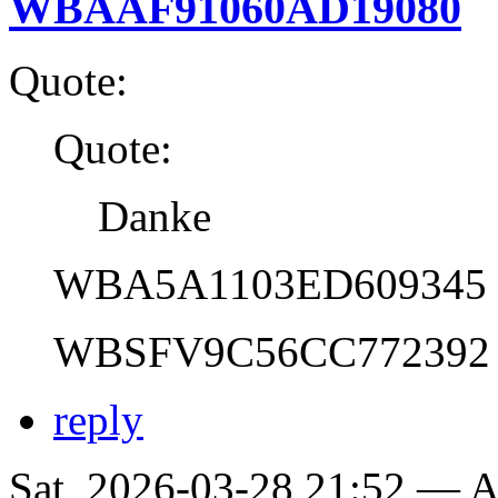
WBAAF91060AD19080
Quote:
Quote:
Danke
WBA5A1103ED609345
WBSFV9C56CC772392
reply
Sat, 2026-03-28 21:52 —