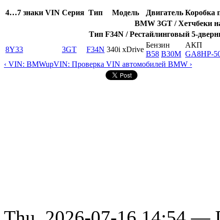
4…7 знаки VIN
Серия
Тип
Модель
Двигатель
Коробка 
BMW 3GT / Хетчбеки на
Тип F34N / Рестайлинговый 5-дверны
Бензин
АКП
8Y33
3GT
F34N
340i xDrive
B58
B30M
GA8HP-5
‹ VIN: BMW
up
VIN: Проверка VIN автомобилей BMW ›
Thu, 2026-07-16 14:54 — D