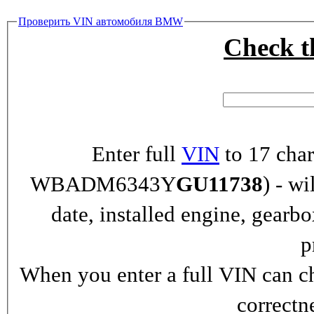
Проверить VIN автомобиля BMW
Check 
Enter full
VIN
to 17 char
WBADM6343Y
GU11738
) - wi
date, installed engine, gearb
p
When you enter a full VIN can ch
correctn