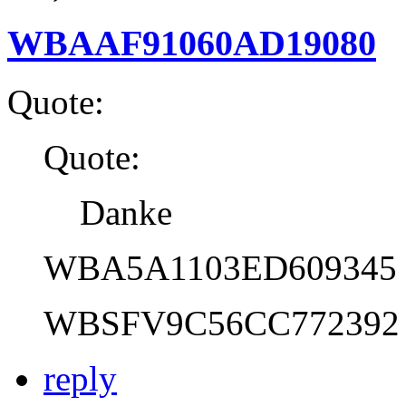
WBAAF91060AD19080
Quote:
Quote:
Danke
WBA5A1103ED609345
WBSFV9C56CC772392
reply