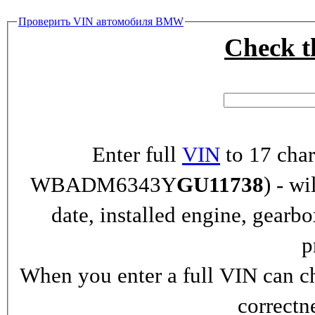
Проверить VIN автомобиля BMW
Check 
Enter full
VIN
to 17 char
WBADM6343Y
GU11738
) - wi
date, installed engine, gearb
p
When you enter a full VIN can ch
correctn