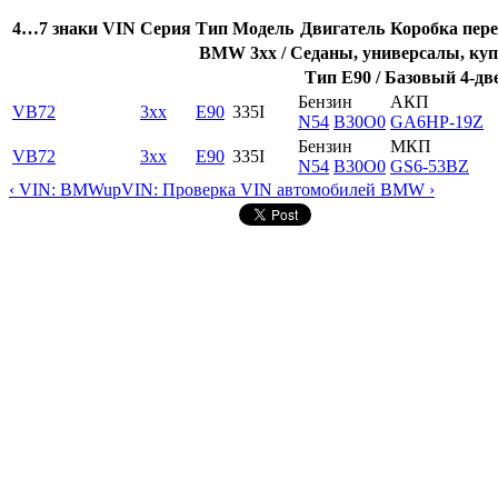
4…7 знаки VIN
Серия
Тип
Модель
Двигатель
Коробка пере
BMW 3xx / Седаны, универсалы, купе
Тип E90 / Базовый 4-дв
Бензин
АКП
VB72
3xx
E90
335I
N54
B30O0
GA6HP-19Z
Бензин
МКП
VB72
3xx
E90
335I
N54
B30O0
GS6-53BZ
‹ VIN: BMW
up
VIN: Проверка VIN автомобилей BMW ›