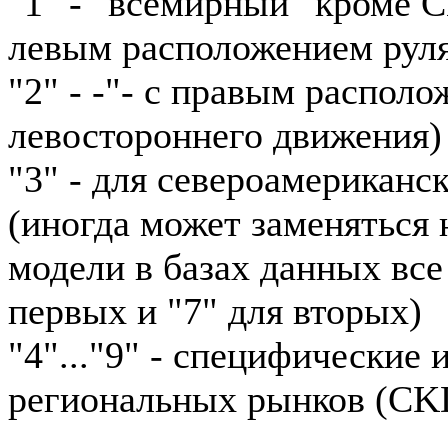
"1" - "всемирный" кроме 
левым расположением рул
"2" - -"- с правым располо
левостороннего движения)
"3" - для североамериканс
(иногда может заменяться н
модели в базах данных все
первых и "7" для вторых)
"4"..."9" - специфические
региональных рынков (CKD