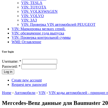
VIN: TESLA
VIN: TOYOTA
VIN: VOLKSWAGEN
VIN: VOLVO
VIN: ЗАЗ
VIN: Проверка VIN автомобилей PEUGEOT
VIN: Маркировка мелких серий.
VIN: обозначение года выпуска
VIN: Проверка контрольной суммы
WMI: Оглавление
User login
Username:
*
Password:
*
Create new account
Request new password
Home
›
Автомобили
›
VIN
›
VIN коды автомобилей - принцип 
Mercedes-Benz данные для Baumuster 2