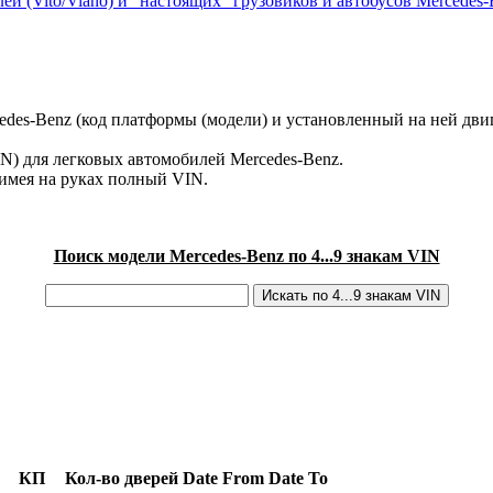
ей (Vito/Viano) и "настоящих" грузовиков и автобусов Mercedes-
des-Benz (код платформы (модели) и установленный на ней двиг
IN) для легковых автомобилей Mercedes-Benz.
имея на руках полный VIN.
Поиск модели Mercedes-Benz по 4...9 знакам VIN
КП
Кол-во дверей
Date From
Date To