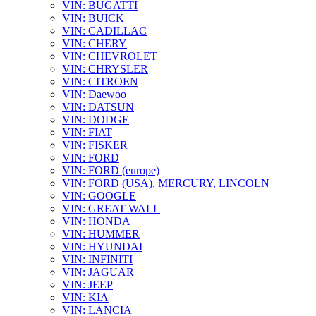
VIN: BUGATTI
VIN: BUICK
VIN: CADILLAC
VIN: CHERY
VIN: CHEVROLET
VIN: CHRYSLER
VIN: CITROEN
VIN: Daewoo
VIN: DATSUN
VIN: DODGE
VIN: FIAT
VIN: FISKER
VIN: FORD
VIN: FORD (europe)
VIN: FORD (USA), MERCURY, LINCOLN
VIN: GOOGLE
VIN: GREAT WALL
VIN: HONDA
VIN: HUMMER
VIN: HYUNDAI
VIN: INFINITI
VIN: JAGUAR
VIN: JEEP
VIN: KIA
VIN: LANCIA