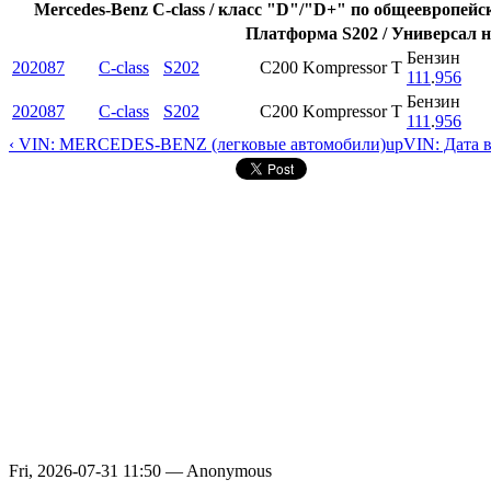
Mercedes-Benz C-class / класс "D"/"D+" по общеевропейс
Платформа S202 / Универсал н
Бензин
202087
C-class
S202
C200 Kompressor T
111
.
956
Бензин
202087
C-class
S202
C200 Kompressor T
111
.
956
‹ VIN: MERCEDES-BENZ (легковые автомобили)
up
VIN: Дата 
Fri, 2026-07-31 11:50 — Anonymous