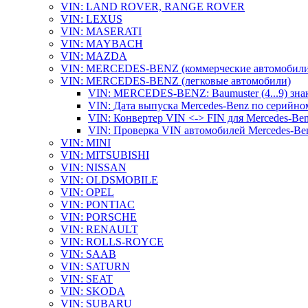
VIN: LAND ROVER, RANGE ROVER
VIN: LEXUS
VIN: MASERATI
VIN: MAYBACH
VIN: MAZDA
VIN: MERCEDES-BENZ (коммерческие автомобили
VIN: MERCEDES-BENZ (легковые автомобили)
VIN: MERCEDES-BENZ: Baumuster (4...9) зна
VIN: Дата выпуска Mercedes-Benz по серийно
VIN: Конвертер VIN <-> FIN для Mercedes-Be
VIN: Проверка VIN автомобилей Mercedes-Be
VIN: MINI
VIN: MITSUBISHI
VIN: NISSAN
VIN: OLDSMOBILE
VIN: OPEL
VIN: PONTIAC
VIN: PORSCHE
VIN: RENAULT
VIN: ROLLS-ROYCE
VIN: SAAB
VIN: SATURN
VIN: SEAT
VIN: SKODA
VIN: SUBARU