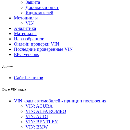
Защита
Дорожный опыт
Ящик мыслей
Мотоциклы
VIN
Аналитика
Материалы
Неразобранное
Онлайн проверки VIN
Последние проверенные VIN
EPC versions
Друзья
Сайт Резников
Все о VIN-кодах
VIN коды автомобилей - принцип построения
VIN: ACURA
VIN: ALFA ROMEO
VIN: AUDI
VIN: BENTLEY
VIN: BMW