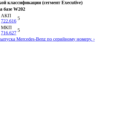
кой классификации (сегмент Executive)
а базе W202
АКП
5
722.616
МКП
5
716.627
выпуска Mercedes-Benz по серийному номеру. ›