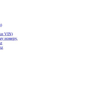
)
ки VIN)
му номеру.
nz
nz