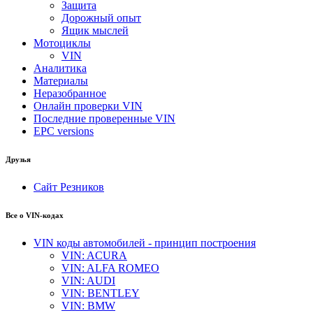
Защита
Дорожный опыт
Ящик мыслей
Мотоциклы
VIN
Аналитика
Материалы
Неразобранное
Онлайн проверки VIN
Последние проверенные VIN
EPC versions
Друзья
Сайт Резников
Все о VIN-кодах
VIN коды автомобилей - принцип построения
VIN: ACURA
VIN: ALFA ROMEO
VIN: AUDI
VIN: BENTLEY
VIN: BMW