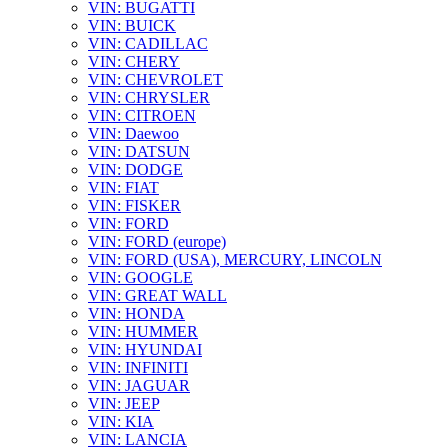
VIN: BUGATTI
VIN: BUICK
VIN: CADILLAC
VIN: CHERY
VIN: CHEVROLET
VIN: CHRYSLER
VIN: CITROEN
VIN: Daewoo
VIN: DATSUN
VIN: DODGE
VIN: FIAT
VIN: FISKER
VIN: FORD
VIN: FORD (europe)
VIN: FORD (USA), MERCURY, LINCOLN
VIN: GOOGLE
VIN: GREAT WALL
VIN: HONDA
VIN: HUMMER
VIN: HYUNDAI
VIN: INFINITI
VIN: JAGUAR
VIN: JEEP
VIN: KIA
VIN: LANCIA