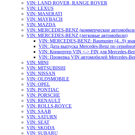
VIN: LAND ROVER, RANGE ROVER
VIN: LEXUS
VIN: MASERATI
VIN: MAYBACH
VIN: MAZDA
VIN: MERCEDES-BENZ (коммерческие автомобили
VIN: MERCEDES-BENZ (легковые автомобили)
VIN: MERCEDES-BENZ: Baumuster (4...9) зна
VIN: Дата выпуска Mercedes-Benz по серийно
VIN: Конвертер VIN <-> FIN для Mercedes-Be
VIN: Проверка VIN автомобилей Mercedes-Be
VIN: MINI
VIN: MITSUBISHI
VIN: NISSAN
VIN: OLDSMOBILE
VIN: OPEL
VIN: PONTIAC
VIN: PORSCHE
VIN: RENAULT
VIN: ROLLS-ROYCE
VIN: SAAB
VIN: SATURN
VIN: SEAT
VIN: SKODA
VIN: SUBARU