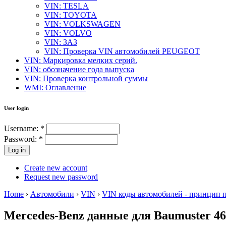
VIN: TESLA
VIN: TOYOTA
VIN: VOLKSWAGEN
VIN: VOLVO
VIN: ЗАЗ
VIN: Проверка VIN автомобилей PEUGEOT
VIN: Маркировка мелких серий.
VIN: обозначение года выпуска
VIN: Проверка контрольной суммы
WMI: Оглавление
User login
Username:
*
Password:
*
Create new account
Request new password
Home
›
Автомобили
›
VIN
›
VIN коды автомобилей - принцип 
Mercedes-Benz данные для Baumuster 4