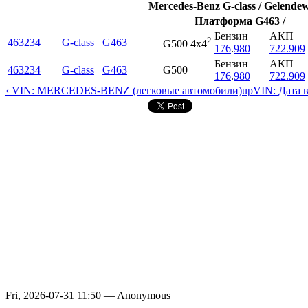
Mercedes-Benz G-class / Gelende
Платформа G463 /
Бензин
АКП
2
463234
G-class
G463
G500 4x4
176
.
980
722.909
Бензин
АКП
463234
G-class
G463
G500
176
.
980
722.909
‹ VIN: MERCEDES-BENZ (легковые автомобили)
up
VIN: Дата 
Fri, 2026-07-31 11:50 — Anonymous