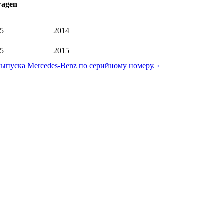
wagen
5
2014
5
2015
выпуска Mercedes-Benz по серийному номеру. ›