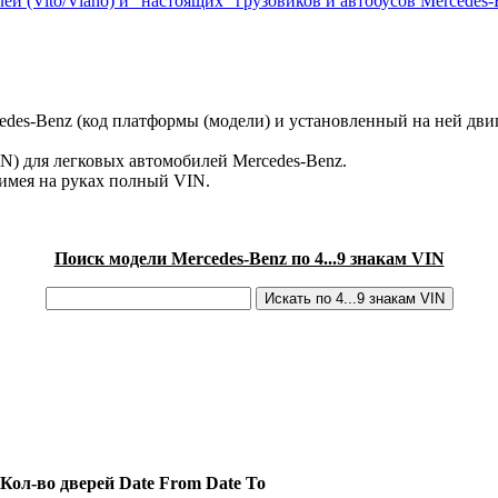
ей (Vito/Viano) и "настоящих" грузовиков и автобусов Mercedes-
des-Benz (код платформы (модели) и установленный на ней двиг
IN) для легковых автомобилей Mercedes-Benz.
имея на руках полный VIN.
Поиск модели Mercedes-Benz по 4...9 знакам VIN
Кол-во дверей
Date From
Date To