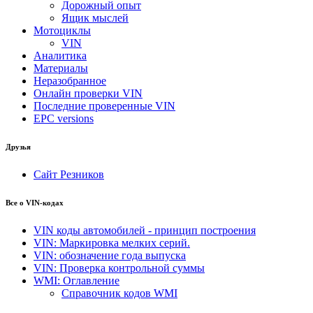
Дорожный опыт
Ящик мыслей
Мотоциклы
VIN
Аналитика
Материалы
Неразобранное
Онлайн проверки VIN
Последние проверенные VIN
EPC versions
Друзья
Сайт Резников
Все о VIN-кодах
VIN коды автомобилей - принцип построения
VIN: Маркировка мелких серий.
VIN: обозначение года выпуска
VIN: Проверка контрольной суммы
WMI: Оглавление
Справочник кодов WMI