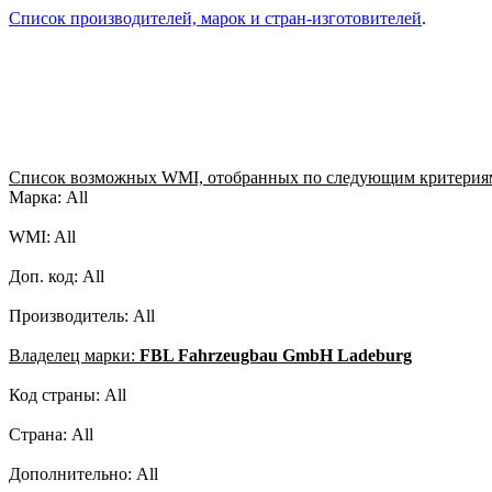
Список производителей, марок и стран-изготовителей
.
Список возможных WMI, отобранных по следующим критерия
Марка: All
WMI: All
Доп. код: All
Производитель: All
Владелец марки:
FBL Fahrzeugbau GmbH Ladeburg
Код страны: All
Страна: All
Дополнительно: All