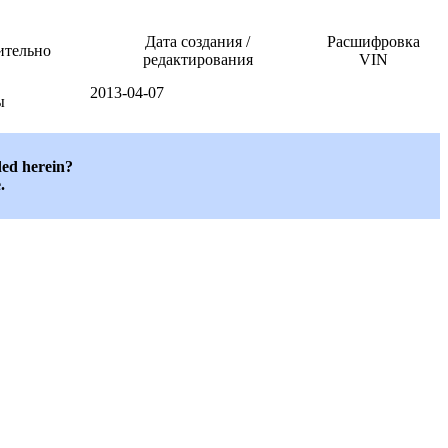
Дата создания /
Расшифровка
ительно
редактирования
VIN
2013-04-07
ы
ded herein?
.