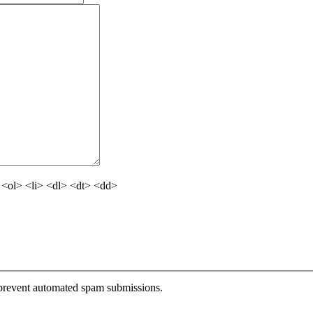
<ol> <li> <dl> <dt> <dd>
o prevent automated spam submissions.