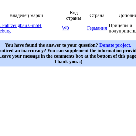
Код
Владелец марки
Страна
Дополн
страны
 Fahrzeugbau GmbH
Прицепы и
W0
Германия
eburg
полуприцеп
You have found the answer to your question?
Donate project.
oticed an inaccuracy? You can supplement the information provi
Leave your message in the comments box at the bottom of this page
Thank you. :)