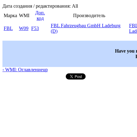
Дата создания / редактирования: All
Доп.
Марка
WMI
Производитель
код
FBL Fahrzeugbau GmbH Ladeburg
FBL
FBL
W09
F53
(D)
Lad
Have you n
‹ WMI: Оглавление
up