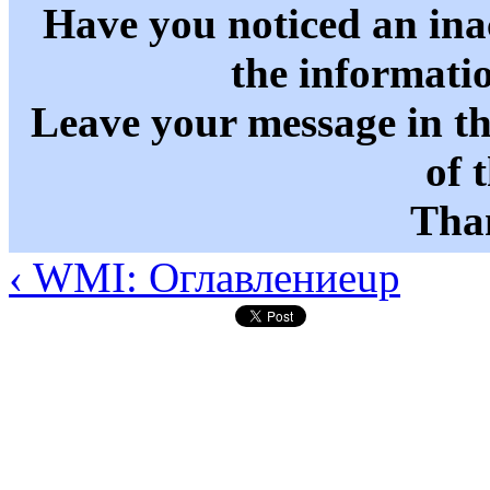
Have you noticed an in
the informati
Leave your message in t
of 
Than
‹ WMI: Оглавление
up