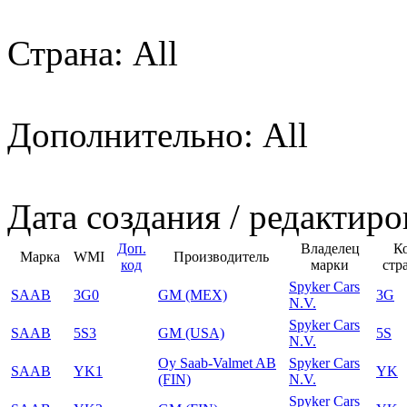
Страна: All
Дополнительно: All
Дата создания / редактиро
Доп.
Владелец
К
Марка
WMI
Производитель
код
марки
стр
Spyker Cars
SAAB
3G0
GM (MEX)
3G
N.V.
Spyker Cars
SAAB
5S3
GM (USA)
5S
N.V.
Oy Saab-Valmet AB
Spyker Cars
SAAB
YK1
YK
(FIN)
N.V.
Spyker Cars