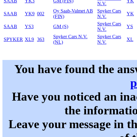
SAAB
YK3
GM (FIN)
YK
N.V.
Oy Saab-Valmet AB
Spyker Cars
SAAB
YK9
002
YK
(FIN)
N.V.
Spyker Cars
SAAB
YS3
GM (S)
YS
N.V.
Spyker Cars N.V.
Spyker Cars
SPYKER
XL9
363
XL
(NL)
N.V.
You have found the ans
p
Have you noticed an in
the informati
Leave your message in t