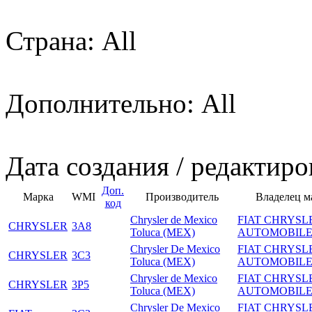
Страна: All
Дополнительно: All
Дата создания / редактиро
Доп.
Марка
WMI
Производитель
Владелец м
код
Chrysler de Mexico
FIAT CHRYSL
CHRYSLER
3A8
Toluca (MEX)
AUTOMOBILE
Chrysler De Mexico
FIAT CHRYSL
CHRYSLER
3C3
Toluca (MEX)
AUTOMOBILE
Chrysler de Mexico
FIAT CHRYSL
CHRYSLER
3P5
Toluca (MEX)
AUTOMOBILE
Chrysler De Mexico
FIAT CHRYSL