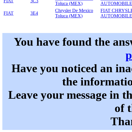
FIAT
3C3
Toluca (MEX)
AUTOMOBILE
Chrysler De Mexico
FIAT CHRYSL
FIAT
3E4
Toluca (MEX)
AUTOMOBILE
You have found the ans
p
Have you noticed an in
the informati
Leave your message in t
of 
Than