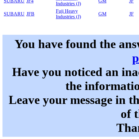
SUBARU
JF4
GM
JF
Industries (J)
Fuji Heavy
SUBARU
JFB
GM
JF
Industries (J)
You have found the ans
p
Have you noticed an in
the informati
Leave your message in t
of 
Than