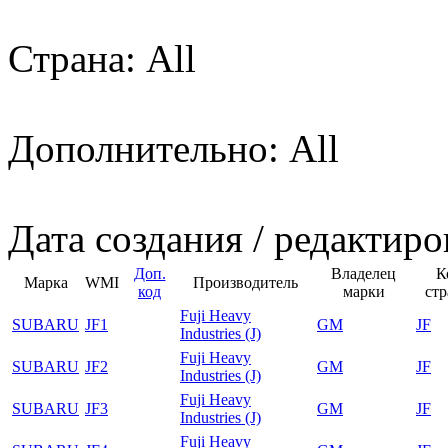
Страна: All
Дополнительно: All
Дата создания / редактиро
Доп.
Владелец
К
Марка
WMI
Производитель
код
марки
ст
Fuji Heavy
SUBARU
JF1
GM
JF
Industries (J)
Fuji Heavy
SUBARU
JF2
GM
JF
Industries (J)
Fuji Heavy
SUBARU
JF3
GM
JF
Industries (J)
Fuji Heavy