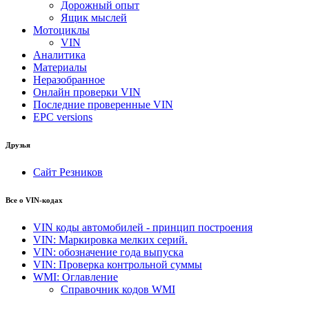
Дорожный опыт
Ящик мыслей
Мотоциклы
VIN
Аналитика
Материалы
Неразобранное
Онлайн проверки VIN
Последние проверенные VIN
EPC versions
Друзья
Сайт Резников
Все о VIN-кодах
VIN коды автомобилей - принцип построения
VIN: Маркировка мелких серий.
VIN: обозначение года выпуска
VIN: Проверка контрольной суммы
WMI: Оглавление
Справочник кодов WMI