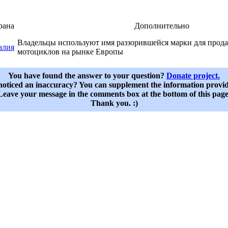
рана
Дополнительно
Владельцы используют имя раззорившейся марки для прод
алия
мотоциклов на рынке Европы
You have found the answer to your question?
Donate project.
oticed an inaccuracy? You can supplement the information provi
Leave your message in the comments box at the bottom of this page
Thank you. :)