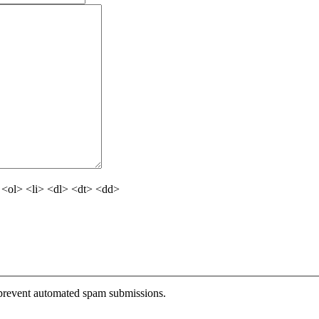
<ol> <li> <dl> <dt> <dd>
o prevent automated spam submissions.