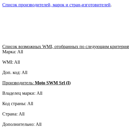
Список производителей, марок и стран-изготовителей
.
Список возможных WMI, отобранных по следующим критерия
Марка: All
WMI: All
Доп. код: All
Производитель:
Moto SWM Srl (I)
Владелец марки: All
Код страны: All
Страна: All
Дополнительно: All