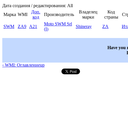
Дата создания / редактирования: All
Доп.
Владелец
Код
Марка
WMI
Производитель
Ст
код
марки
страны
Moto SWM Srl
SWM
ZA9
A21
Shineray
ZA
Ит
(I)
Have you n
‹ WMI: Оглавление
up