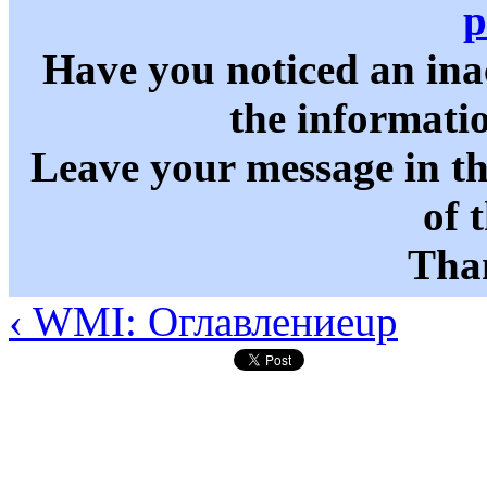
p
Have you noticed an in
the informati
Leave your message in t
of 
Than
‹ WMI: Оглавление
up