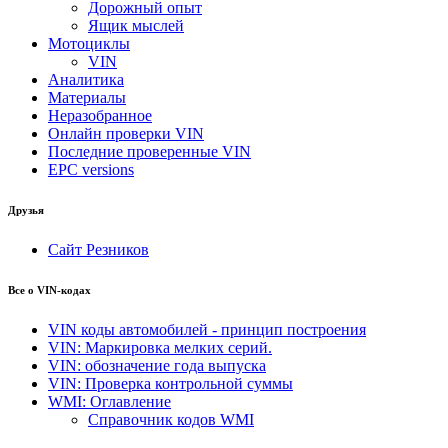
Дорожный опыт
Ящик мыслей
Мотоциклы
VIN
Аналитика
Материалы
Неразобранное
Онлайн проверки VIN
Последние проверенные VIN
EPC versions
Друзья
Сайт Резников
Все о VIN-кодах
VIN коды автомобилей - принцип построения
VIN: Маркировка мелких серий.
VIN: обозначение года выпуска
VIN: Проверка контрольной суммы
WMI: Оглавление
Справочник кодов WMI