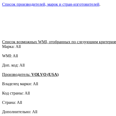
Список производителей, марок и стран-изготовителей
.
Список возможных WMI, отобранных по следующим критерия
Марка: All
WMI: All
Доп. код: All
Производитель:
VOLVO (USA)
Владелец марки: All
Код страны: All
Страна: All
Дополнительно: All