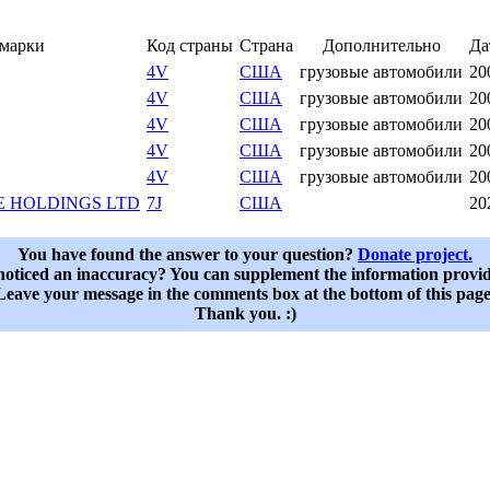
 марки
Код страны
Страна
Дополнительно
Да
4V
США
грузовые автомобили
20
4V
США
грузовые автомобили
20
4V
США
грузовые автомобили
20
4V
США
грузовые автомобили
20
4V
США
грузовые автомобили
20
E HOLDINGS LTD
7J
США
20
You have found the answer to your question?
Donate project.
oticed an inaccuracy? You can supplement the information provi
Leave your message in the comments box at the bottom of this page
Thank you. :)