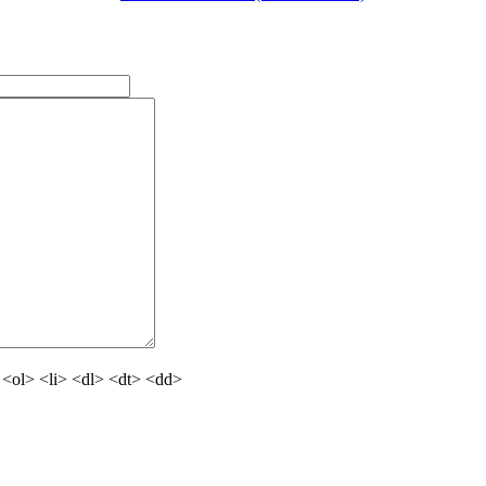
<ol> <li> <dl> <dt> <dd>