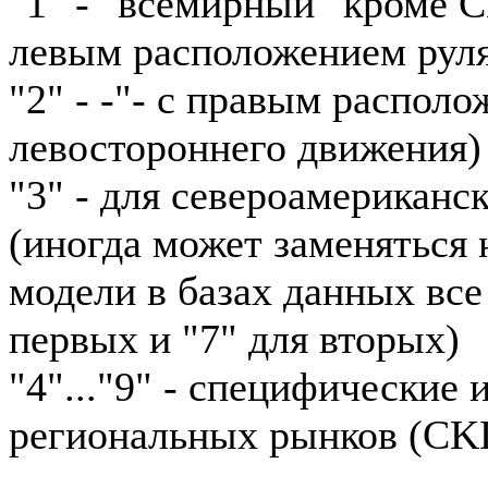
"1" - "всемирный" кроме 
левым расположением рул
"2" - -"- с правым располо
левостороннего движения)
"3" - для североамериканс
(иногда может заменяться н
модели в базах данных все
первых и "7" для вторых)
"4"..."9" - специфические
региональных рынков (CKD