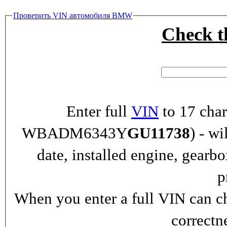
Проверить VIN автомобиля BMW
Check 
Enter full
VIN
to 17 char
WBADM6343Y
GU11738
) - wi
date, installed engine, gearb
p
When you enter a full VIN can ch
correctn