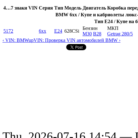
4…7 знаки VIN
Серия
Тип
Модель
Двигатель
Коробка пере
BMW 6xx / Купе и кабриолеты люкс-к
Тип E24 / Купе на б
Бензин
МКП
5172
6xx
E24
628CSi
M30
B28
Getrag 280/5
‹ VIN: BMW
up
VIN: Проверка VIN автомобилей BMW ›
Thu, 2026-07-16 14:54 — D