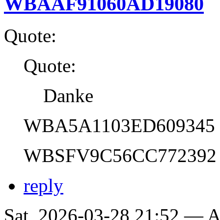
WBAAF91060AD19080
Quote:
Quote:
Danke
WBA5A1103ED609345
WBSFV9C56CC772392
reply
Sat, 2026-03-28 21:52 —