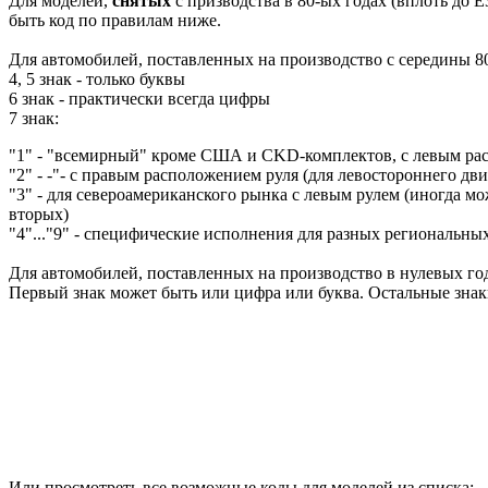
Для моделей,
снятых
с призводства в 80-ых годах (вплоть до E
быть код по правилам ниже.
Для автомобилей, поставленных на производство с середины 80
4, 5 знак - только буквы
6 знак - практически всегда цифры
7 знак:
"1" - "всемирный" кроме США и CKD-комплектов, с левым ра
"2" - -"- с правым расположением руля (для левостороннего дв
"3" - для североамериканского рынка с левым рулем (иногда мож
вторых)
"4"..."9" - специфические исполнения для разных региональны
Для автомобилей, поставленных на производство в нулевых год
Первый знак может быть или цифра или буква. Остальные зна
Или просмотреть все возможные коды для моделей из списка: