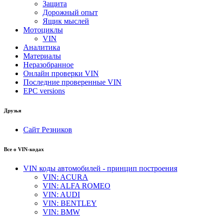
Защита
Дорожный опыт
Ящик мыслей
Мотоциклы
VIN
Аналитика
Материалы
Неразобранное
Онлайн проверки VIN
Последние проверенные VIN
EPC versions
Друзья
Сайт Резников
Все о VIN-кодах
VIN коды автомобилей - принцип построения
VIN: ACURA
VIN: ALFA ROMEO
VIN: AUDI
VIN: BENTLEY
VIN: BMW