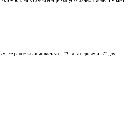
 Для автомобилей в самом конце выпуска данной модели может
ых все равно заканчивается на "3" для первых и "7" для