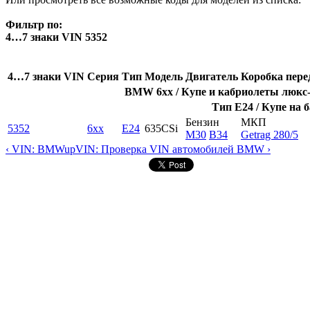
Фильтр по:
4…7 знаки VIN 5352
4…7 знаки VIN
Серия
Тип
Модель
Двигатель
Коробка пере
BMW 6xx / Купе и кабриолеты люкс-к
Тип E24 / Купе на б
Бензин
МКП
5352
6xx
E24
635CSi
M30
B34
Getrag 280/5
‹ VIN: BMW
up
VIN: Проверка VIN автомобилей BMW ›