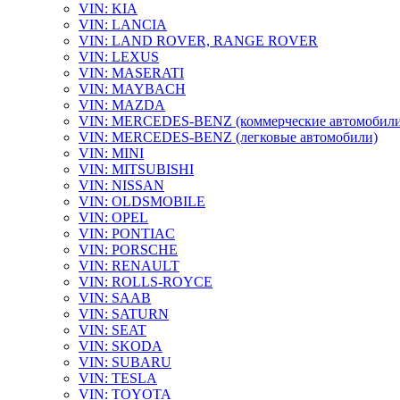
VIN: KIA
VIN: LANCIA
VIN: LAND ROVER, RANGE ROVER
VIN: LEXUS
VIN: MASERATI
VIN: MAYBACH
VIN: MAZDA
VIN: MERCEDES-BENZ (коммерческие автомобили
VIN: MERCEDES-BENZ (легковые автомобили)
VIN: MINI
VIN: MITSUBISHI
VIN: NISSAN
VIN: OLDSMOBILE
VIN: OPEL
VIN: PONTIAC
VIN: PORSCHE
VIN: RENAULT
VIN: ROLLS-ROYCE
VIN: SAAB
VIN: SATURN
VIN: SEAT
VIN: SKODA
VIN: SUBARU
VIN: TESLA
VIN: TOYOTA