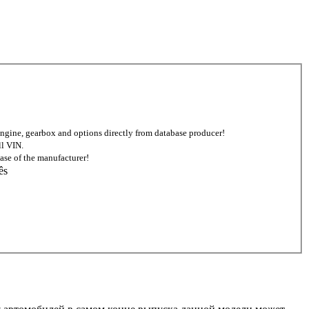
d engine, gearbox and options directly from database producer!
ll VIN.
ase of the manufacturer!
ês