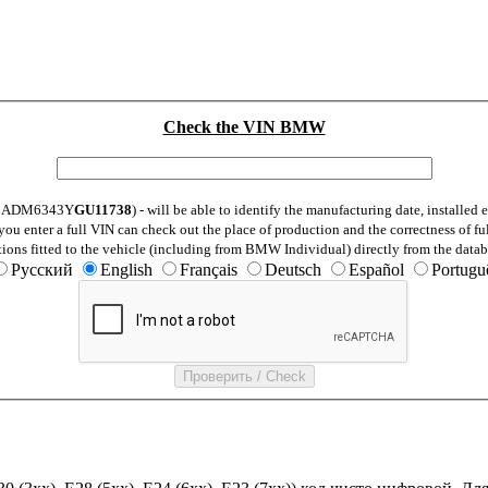
Check the VIN BMW
: WBADM6343Y
GU11738
) - will be able to identify the manufacturing date, installe
ou enter a full VIN can check out the place of production and the correctness of fu
tions fitted to the vehicle (including from BMW Individual) directly from the datab
Русский
English
Français
Deutsch
Español
Portugu