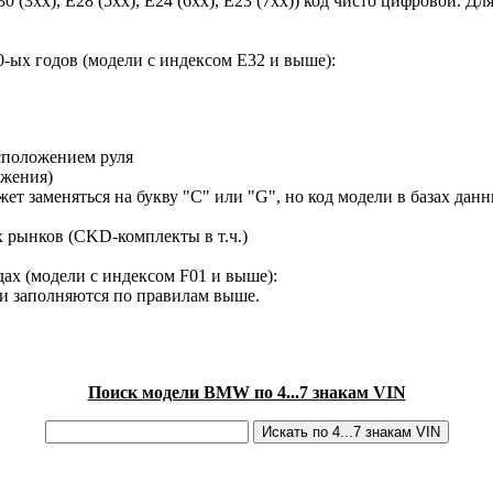
30 (3xx), E28 (5xx), E24 (6xx), E23 (7xx)) код чисто цифровой.
-ых годов (модели с индексом E32 и выше):
сположением руля
ижения)
ет заменяться на букву "C" или "G", но код модели в базах данн
х рынков (CKD-комплекты в т.ч.)
ах (модели с индексом F01 и выше):
ки заполняются по правилам выше.
Поиск модели BMW по 4...7 знакам VIN