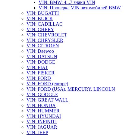
VIN: BMW: 4...7 знаки VIN
VIN: Проверка VIN автомобилей BMW
VIN: BUGATTI
VIN: BUICK
VIN: CADILLAC
VIN: CHERY
VIN: CHEVROLET
VIN: CHRYSLER
VIN: CITROEN
VIN: Daewoo
VIN: DATSUN
VIN: DODGE
VIN: FIAT
VIN: FISKER
VIN: FORD
VIN: FORD (europe)
VIN: FORD (USA), MERCURY, LINCOLN
VIN: GOOGLE
VIN: GREAT WALL
VIN: HONDA
VIN: HUMMER
VIN: HYUNDAI
VIN: INFINITI
VIN: JAGUAR
VIN: JEEP