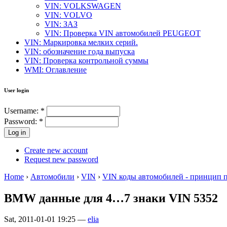
VIN: VOLKSWAGEN
VIN: VOLVO
VIN: ЗАЗ
VIN: Проверка VIN автомобилей PEUGEOT
VIN: Маркировка мелких серий.
VIN: обозначение года выпуска
VIN: Проверка контрольной суммы
WMI: Оглавление
User login
Username:
*
Password:
*
Create new account
Request new password
Home
›
Автомобили
›
VIN
›
VIN коды автомобилей - принцип 
BMW данные для 4…7 знаки VIN 5352
Sat, 2011-01-01 19:25 —
elia