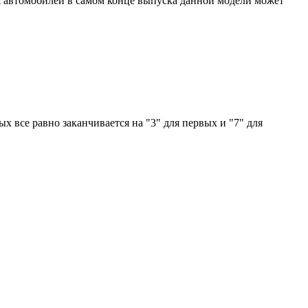
 Для автомобилей в самом конце выпуска данной модели может
ых все равно заканчивается на "3" для первых и "7" для