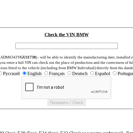
Check the VIN BMW
: WBADM6343Y
GU11738
) - will be able to identify the manufacturing date, installe
ou enter a full VIN can check out the place of production and the correctness of fu
tions fitted to the vehicle (including from BMW Individual) directly from the datab
Русский
English
Français
Deutsch
Español
Portugu