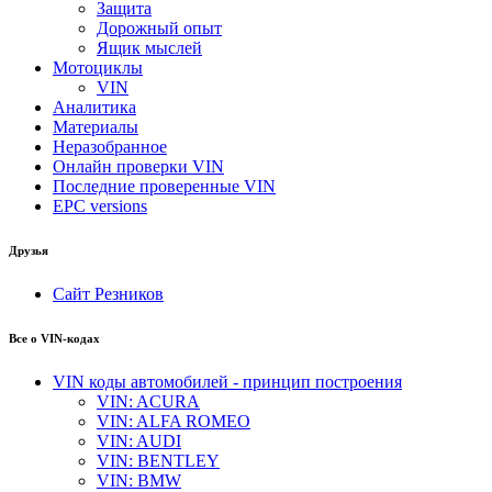
Защита
Дорожный опыт
Ящик мыслей
Мотоциклы
VIN
Аналитика
Материалы
Неразобранное
Онлайн проверки VIN
Последние проверенные VIN
EPC versions
Друзья
Сайт Резников
Все о VIN-кодах
VIN коды автомобилей - принцип построения
VIN: ACURA
VIN: ALFA ROMEO
VIN: AUDI
VIN: BENTLEY
VIN: BMW