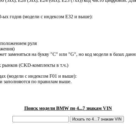
30 (3xx), E28 (5xx), E24 (6xx), E23 (7xx)) код чисто цифровой.
-ых годов (модели с индексом E32 и выше):
сположением руля
ижения)
ет заменяться на букву "C" или "G", но код модели в базах данн
х рынков (CKD-комплекты в т.ч.)
ах (модели с индексом F01 и выше):
ки заполняются по правилам выше.
Поиск модели BMW по 4...7 знакам VIN