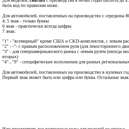
Для моделей,
снятых
с призводства в 80-ых годах (вплоть до E
быть код по правилам ниже.
Для автомобилей, поставленных на производство с середины 80
4, 5 знак - только буквы
6 знак - практически всегда цифры
7 знак:
"1" - "всемирный" кроме США и CKD-комплектов, с левым ра
"2" - -"- с правым расположением руля (для левостороннего дв
"3" - для североамериканского рынка с левым рулем (иногда мож
вторых)
"4"..."9" - специфические исполнения для разных региональны
Для автомобилей, поставленных на производство в нулевых год
Первый знак может быть или цифра или буква. Остальные зна
Или просмотреть все возможные коды для моделей из списка: