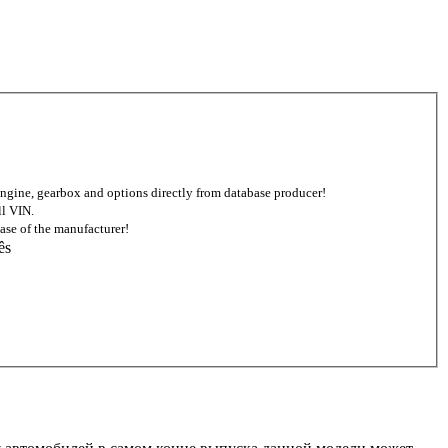
d engine, gearbox and options directly from database producer!
ll VIN.
ase of the manufacturer!
ês