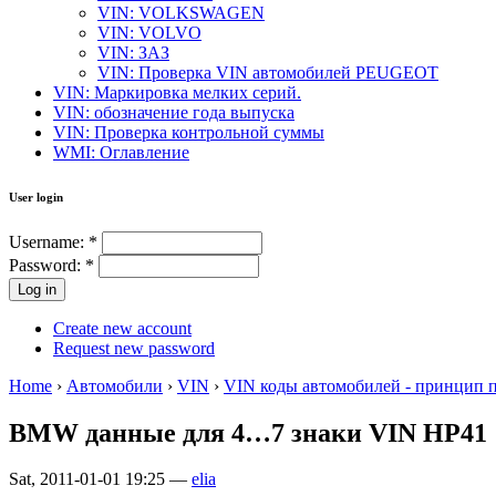
VIN: VOLKSWAGEN
VIN: VOLVO
VIN: ЗАЗ
VIN: Проверка VIN автомобилей PEUGEOT
VIN: Маркировка мелких серий.
VIN: обозначение года выпуска
VIN: Проверка контрольной суммы
WMI: Оглавление
User login
Username:
*
Password:
*
Create new account
Request new password
Home
›
Автомобили
›
VIN
›
VIN коды автомобилей - принцип 
BMW данные для 4…7 знаки VIN HP41
Sat, 2011-01-01 19:25 —
elia