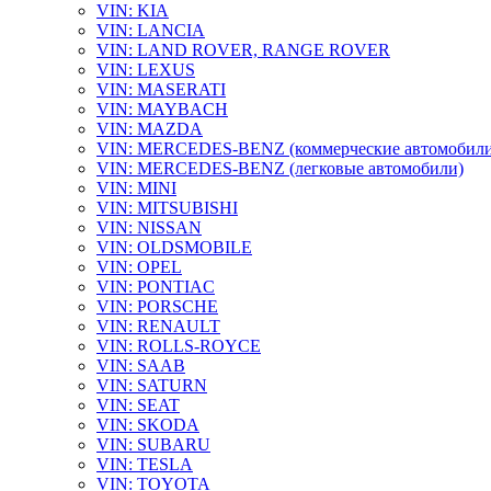
VIN: KIA
VIN: LANCIA
VIN: LAND ROVER, RANGE ROVER
VIN: LEXUS
VIN: MASERATI
VIN: MAYBACH
VIN: MAZDA
VIN: MERCEDES-BENZ (коммерческие автомобили
VIN: MERCEDES-BENZ (легковые автомобили)
VIN: MINI
VIN: MITSUBISHI
VIN: NISSAN
VIN: OLDSMOBILE
VIN: OPEL
VIN: PONTIAC
VIN: PORSCHE
VIN: RENAULT
VIN: ROLLS-ROYCE
VIN: SAAB
VIN: SATURN
VIN: SEAT
VIN: SKODA
VIN: SUBARU
VIN: TESLA
VIN: TOYOTA