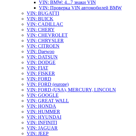
VIN: BMW: 4...7 знаки VIN
VIN: Проверка VIN автомобилей BMW
VIN: BUGATTI
VIN: BUICK
VIN: CADILLAC
VIN: CHERY
VIN: CHEVROLET
VIN: CHRYSLER
VIN: CITROEN
VIN: Daewoo
VIN: DATSUN
VIN: DODGE
VIN: FIAT
VIN: FISKER
VIN: FORD
VIN: FORD (europe)
VIN: FORD (USA), MERCURY, LINCOLN
VIN: GOOGLE
VIN: GREAT WALL
VIN: HONDA
VIN: HUMMER
VIN: HYUNDAI
VIN: INFINITI
VIN: JAGUAR
VIN: JEEP