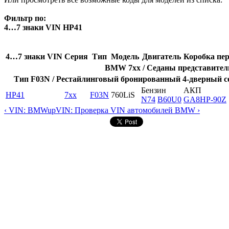
Фильтр по:
4…7 знаки VIN HP41
4…7 знаки VIN
Серия
Тип
Модель
Двигатель
Коробка пер
BMW 7xx / Седаны представительс
Тип F03N / Рестайлинговый бронированный 4-дверный сед
Бензин
АКП
HP41
7xx
F03N
760LiS
N74
B60U0
GA8HP-90Z
‹ VIN: BMW
up
VIN: Проверка VIN автомобилей BMW ›