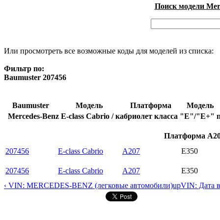
Поиск модели Merc
Или просмотреть все возможные коды для моделей из списка:
Фильтр по:
Baumuster 207456
Baumuster
Модель
Платформа
Модель
Mercedes-Benz E-class Cabrio / кабриолет класса "E"/"E+"
Платформа A207
207456
E-class Cabrio
A207
E350
207456
E-class Cabrio
A207
E350
‹ VIN: MERCEDES-BENZ (легковые автомобили)
up
VIN: Дата 