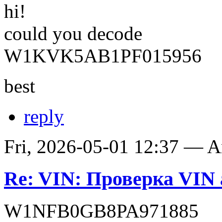
hi!
could you decode
W1KVK5AB1PF015956
best
reply
Fri, 2026-05-01 12:37 — 
Re: VIN: Проверка VIN 
W1NFB0GB8PA971885