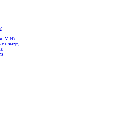
)
ки VIN)
му номеру.
nz
nz