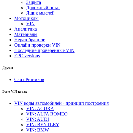
Защита
Дорожный опыт
Ящик мыслей
Мотоциклы
VIN
Аналитика
Материалы
Неразобранное
Онлайн проверки VIN
Последние проверенные VIN
EPC versions
Друзья
Сайт Резников
Все о VIN-кодах
VIN коды автомобилей - принцип построения
VIN: ACURA
VIN: ALFA ROMEO
VIN: AUDI
VIN: BENTLEY
VIN: BMW