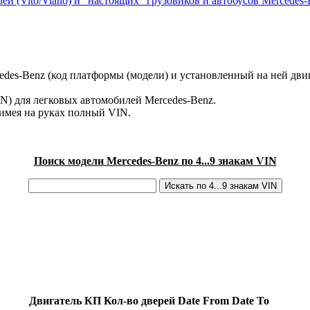
ей (Vito/Viano) и "настоящих" грузовиков и автобусов Mercedes-
des-Benz (код платформы (модели) и установленный на ней двиг
IN) для легковых автомобилей Mercedes-Benz.
имея на руках полный VIN.
Поиск модели Mercedes-Benz по 4...9 знакам VIN
Двигатель
КП
Кол-во дверей
Date From
Date To