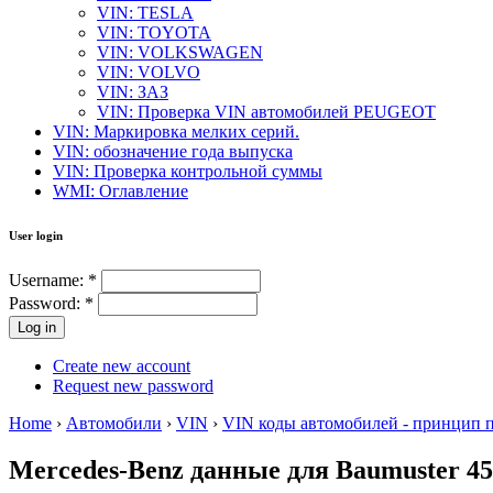
VIN: TESLA
VIN: TOYOTA
VIN: VOLKSWAGEN
VIN: VOLVO
VIN: ЗАЗ
VIN: Проверка VIN автомобилей PEUGEOT
VIN: Маркировка мелких серий.
VIN: обозначение года выпуска
VIN: Проверка контрольной суммы
WMI: Оглавление
User login
Username:
*
Password:
*
Create new account
Request new password
Home
›
Автомобили
›
VIN
›
VIN коды автомобилей - принцип 
Mercedes-Benz данные для Baumuster 4