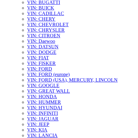
VIN: BUGATTI
VIN: BUICK
VIN: CADILLAC
VIN: CHERY
VIN: CHEVROLET
VIN: CHRYSLER
VIN: CITROEN
VIN: Daewoo
VIN: DATSUN
VIN: DODGE
VIN: FIAT
VIN: FISKER
VIN: FORD
VIN: FORD (europe)
VIN: FORD (USA), MERCURY, LINCOLN
VIN: GOOGLE
VIN: GREAT WALL
VIN: HONDA
VIN: HUMMER
VIN: HYUNDAI
VIN: INFINITI
VIN: JAGUAR
VIN: JEEP
VIN: KIA
VIN: LANCIA