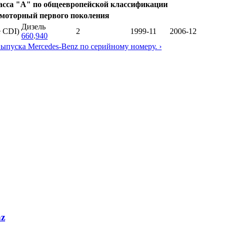
ласса "A" по общеевропейской классификации
емоторный первого поколения
Дизель
e CDI)
2
1999-11
2006-12
660
.
940
выпуска Mercedes-Benz по серийному номеру. ›
nz