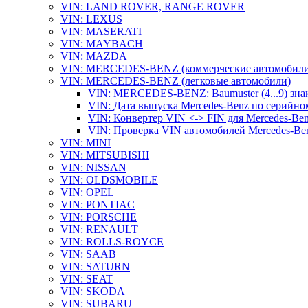
VIN: LAND ROVER, RANGE ROVER
VIN: LEXUS
VIN: MASERATI
VIN: MAYBACH
VIN: MAZDA
VIN: MERCEDES-BENZ (коммерческие автомобили
VIN: MERCEDES-BENZ (легковые автомобили)
VIN: MERCEDES-BENZ: Baumuster (4...9) зна
VIN: Дата выпуска Mercedes-Benz по серийно
VIN: Конвертер VIN <-> FIN для Mercedes-Be
VIN: Проверка VIN автомобилей Mercedes-Be
VIN: MINI
VIN: MITSUBISHI
VIN: NISSAN
VIN: OLDSMOBILE
VIN: OPEL
VIN: PONTIAC
VIN: PORSCHE
VIN: RENAULT
VIN: ROLLS-ROYCE
VIN: SAAB
VIN: SATURN
VIN: SEAT
VIN: SKODA
VIN: SUBARU