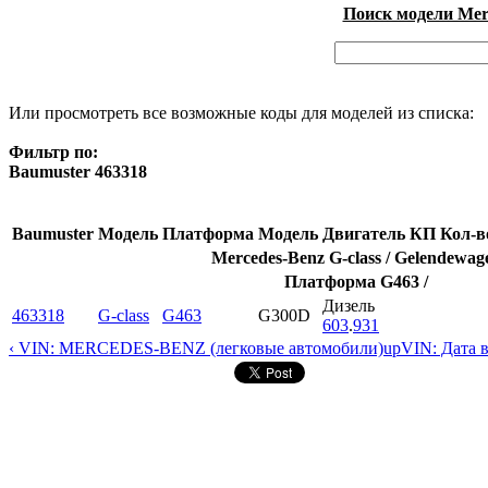
Поиск модели Merc
Или просмотреть все возможные коды для моделей из списка:
Фильтр по:
Baumuster 463318
Baumuster
Модель
Платформа
Модель
Двигатель
КП
Кол-в
Mercedes-Benz G-class / Gelendewag
Платформа G463 /
Дизель
463318
G-class
G463
G300D
603
.
931
‹ VIN: MERCEDES-BENZ (легковые автомобили)
up
VIN: Дата 