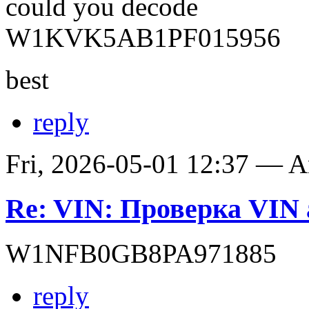
could you decode
W1KVK5AB1PF015956
best
reply
Fri, 2026-05-01 12:37 — 
Re: VIN: Проверка VIN 
W1NFB0GB8PA971885
reply