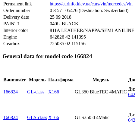
Permanent link
https://carinfo.kiev.ua/cars/vin/mercedes/v
Order number
0 8 571 05476 (Destination: Switzerland)
Delivery date
25 09 2018
PAINT1
040U BLACK
Interior color
811A LEATHER/NAPPA/SEMI-ANILIN
Engine
642826 42 141395
Gearbox
725035 02 115156
General data for model code 166824
Baumuster
Модель
Платформа
Модель
Дв
Ди
166824
GL-class
X166
GL350 BlueTEC 4MATIC
64
Ди
166824
GLS-class
X166
GLS350 d 4Matic
64