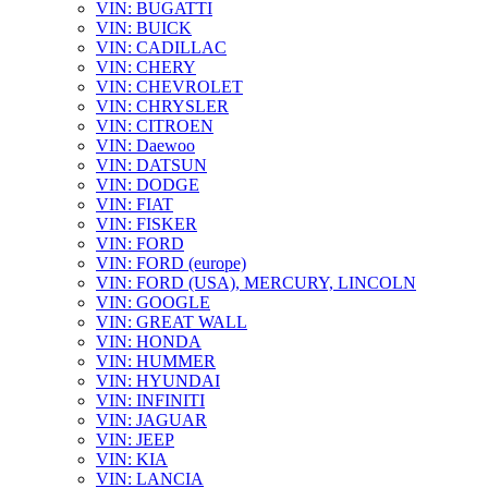
VIN: BUGATTI
VIN: BUICK
VIN: CADILLAC
VIN: CHERY
VIN: CHEVROLET
VIN: CHRYSLER
VIN: CITROEN
VIN: Daewoo
VIN: DATSUN
VIN: DODGE
VIN: FIAT
VIN: FISKER
VIN: FORD
VIN: FORD (europe)
VIN: FORD (USA), MERCURY, LINCOLN
VIN: GOOGLE
VIN: GREAT WALL
VIN: HONDA
VIN: HUMMER
VIN: HYUNDAI
VIN: INFINITI
VIN: JAGUAR
VIN: JEEP
VIN: KIA
VIN: LANCIA