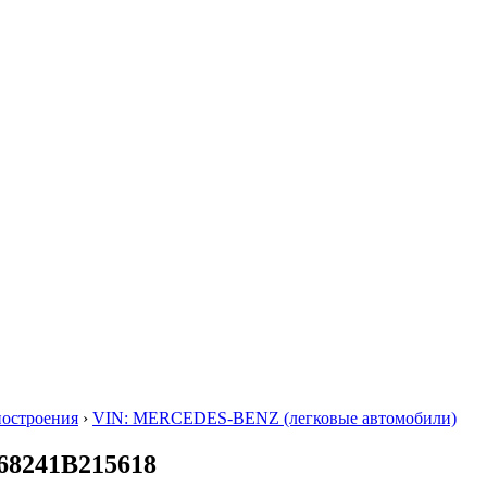
построения
›
VIN: MERCEDES-BENZ (легковые автомобили)
68241B215618