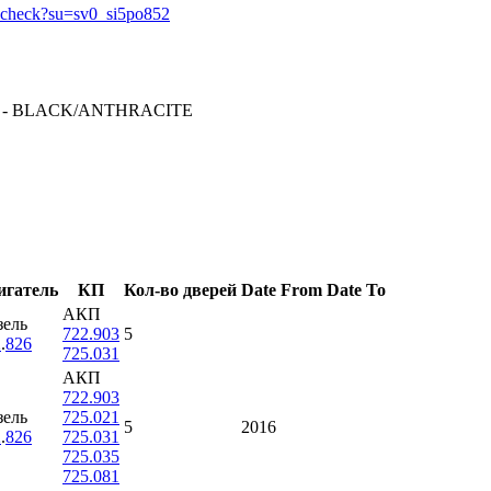
in_check?su=sv0_si5po852
E - BLACK/ANTHRACITE
игатель
КП
Кол-во дверей
Date From
Date To
АКП
зель
722.903
5
2
.
826
725.031
АКП
722.903
зель
725.021
5
2016
2
.
826
725.031
725.035
725.081