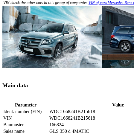
VIN check the other cars in this group of companies
VIN of cars Mercedes-Benz
Main data
Parameter
Value
Ident. number (FIN)
WDC1668241B215618
VIN
WDC1668241B215618
Baumuster
166824
Sales name
GLS 350 d 4MATIC