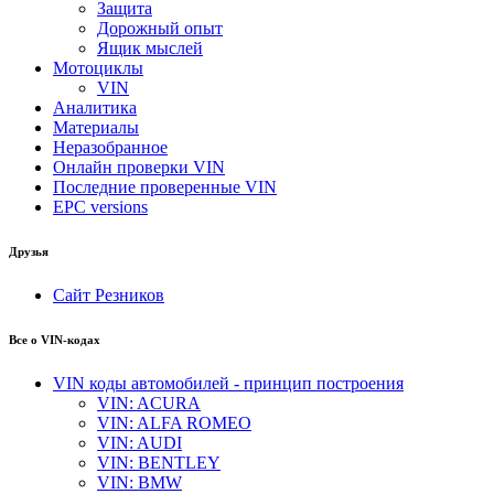
Защита
Дорожный опыт
Ящик мыслей
Мотоциклы
VIN
Аналитика
Материалы
Неразобранное
Онлайн проверки VIN
Последние проверенные VIN
EPC versions
Друзья
Сайт Резников
Все о VIN-кодах
VIN коды автомобилей - принцип построения
VIN: ACURA
VIN: ALFA ROMEO
VIN: AUDI
VIN: BENTLEY
VIN: BMW