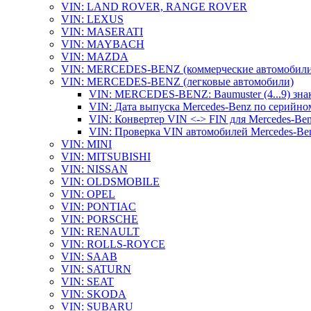
VIN: LAND ROVER, RANGE ROVER
VIN: LEXUS
VIN: MASERATI
VIN: MAYBACH
VIN: MAZDA
VIN: MERCEDES-BENZ (коммерческие автомобили
VIN: MERCEDES-BENZ (легковые автомобили)
VIN: MERCEDES-BENZ: Baumuster (4...9) зна
VIN: Дата выпуска Mercedes-Benz по серийно
VIN: Конвертер VIN <-> FIN для Mercedes-Be
VIN: Проверка VIN автомобилей Mercedes-Be
VIN: MINI
VIN: MITSUBISHI
VIN: NISSAN
VIN: OLDSMOBILE
VIN: OPEL
VIN: PONTIAC
VIN: PORSCHE
VIN: RENAULT
VIN: ROLLS-ROYCE
VIN: SAAB
VIN: SATURN
VIN: SEAT
VIN: SKODA
VIN: SUBARU