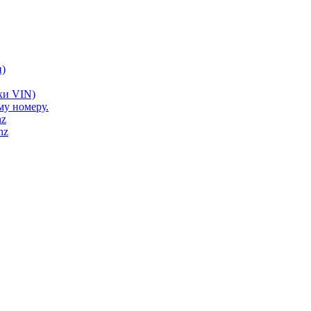
)
ки VIN)
му номеру.
nz
nz