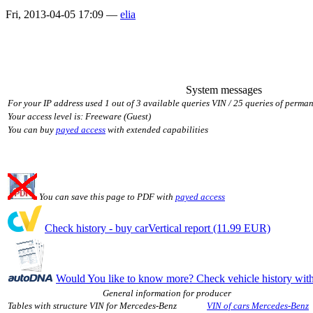
Fri, 2013-04-05 17:09 —
elia
System messages
For your IP address used 1 out of 3 available queries VIN / 25 queries of perman
Your access level is: Freeware (Guest)
You can buy
payed access
with extended capabilities
You can save this page to PDF with
payed access
Check history - buy carVertical report (11.99 EUR)
Would You like to know more? Check vehicle history w
General information for producer
Tables with structure VIN for Mercedes-Benz
VIN of cars Mercedes-Benz