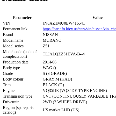
Parameter
Value
VIN
JN8AZ1MU0EW416541
Permanent link
https://carinfo.kiev.ua/cars/vin/nissan/vin
Brand
NISSAN
Model name
MURANO
Model series
Z51
Model code (code of
TLJALQZZ51EVA-B--4
complectation)
Production date
2014-06
Body type
WAG ()
Grade
S (S GRADE)
Body colour
GRAY M (KAD)
Trim
BLACK (G)
Engine
VQ35DE (VQ35DE TYPE ENGINE)
Transmission type
CVT (CONTINUOUSLY VARIABLE TR
Drivetrain
2WD (2 WHEEL DRIVE)
Region (spareparts
US market LHD (US)
catalog)