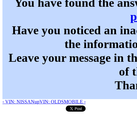
You have found the ans
p
Have you noticed an in
the informati
Leave your message in t
of 
Than
‹ VIN: NISSAN
up
VIN: OLDSMOBILE ›