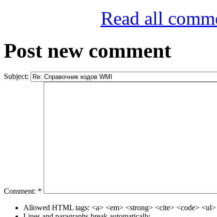
Read all comm
Post new comment
Subject:
Comment:
*
Allowed HTML tags: <a> <em> <strong> <cite> <code> <ul> 
Lines and paragraphs break automatically.