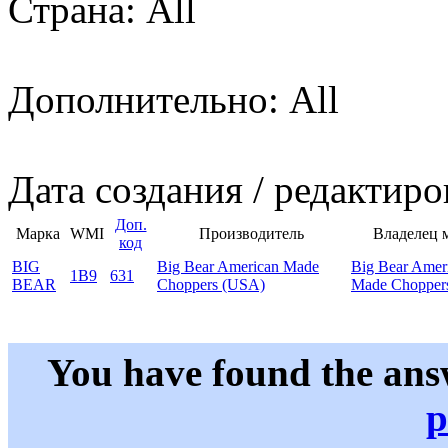
Страна: All
Дополнительно: All
Дата создания / редактиро
Доп.
Марка
WMI
Производитель
Владелец 
код
BIG
Big Bear American Made
Big Bear Amer
1B9
631
BEAR
Choppers (USA)
Made Chopper
You have found the ans
p