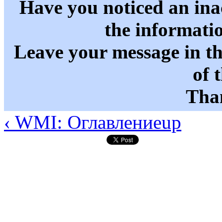
Have you noticed an in
the informati
Leave your message in t
of 
Than
‹ WMI: Оглавление
up