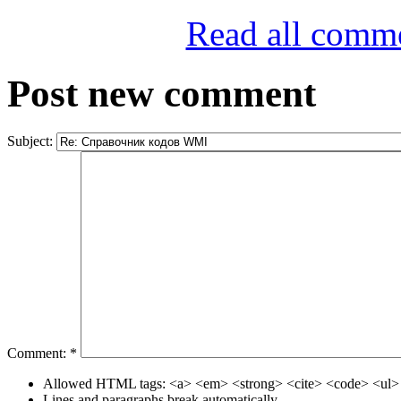
Read all comm
Post new comment
Subject:
Comment:
*
Allowed HTML tags: <a> <em> <strong> <cite> <code> <ul> 
Lines and paragraphs break automatically.