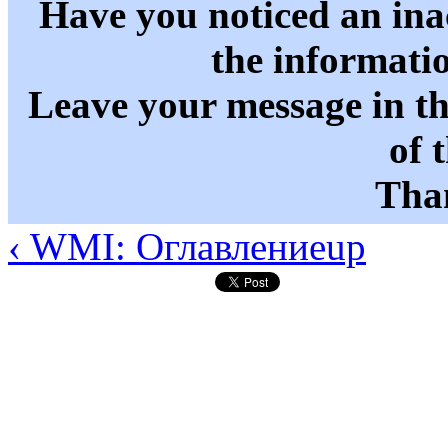
Have you noticed an in
the informati
Leave your message in t
of 
Than
‹ WMI: Оглавление
up