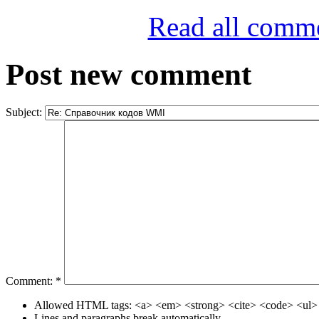
Read all comm
Post new comment
Subject:
Comment:
*
Allowed HTML tags: <a> <em> <strong> <cite> <code> <ul> 
Lines and paragraphs break automatically.