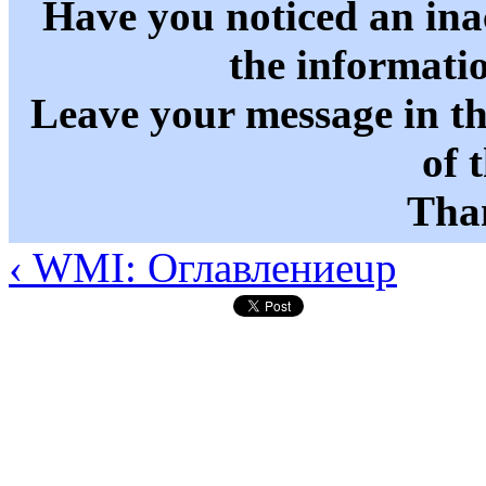
Have you noticed an in
the informati
Leave your message in t
of 
Than
‹ WMI: Оглавление
up