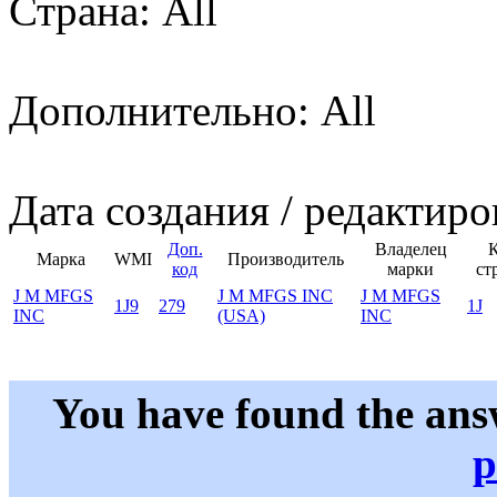
Страна: All
Дополнительно: All
Дата создания / редактиро
Доп.
Владелец
Марка
WMI
Производитель
код
марки
ст
J M MFGS
J M MFGS INC
J M MFGS
1J9
279
1J
INC
(USA)
INC
You have found the ans
p