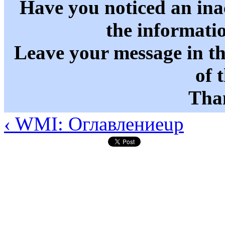
Have you noticed an in
the informati
Leave your message in t
of 
Than
‹ WMI: Оглавление
up