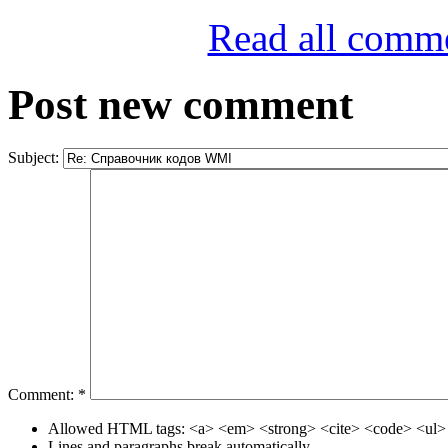
Read all comm
Post new comment
Subject:
Comment:
*
Allowed HTML tags: <a> <em> <strong> <cite> <code> <ul> 
Lines and paragraphs break automatically.