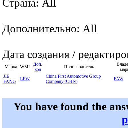
Страна: All
Дополнительно: All
Дата создания / редактиро
Доп.
Влад
Марка
WMI
Производитель
код
мар
JIE
China First Automotive Group
LFW
FAW
FANG
Company (CHN)
You have found the ans
p