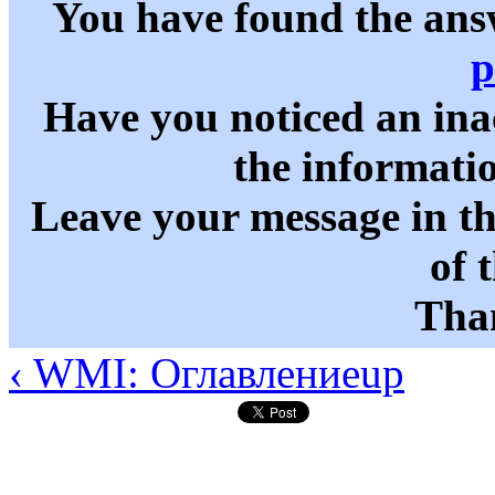
You have found the ans
p
Have you noticed an in
the informati
Leave your message in t
of 
Than
‹ WMI: Оглавление
up