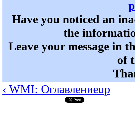
p
Have you noticed an in
the informati
Leave your message in t
of 
Than
‹ WMI: Оглавление
up