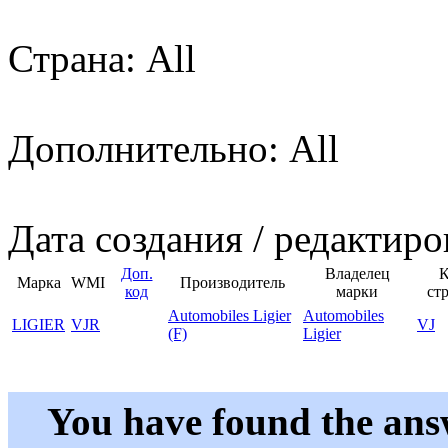
Страна: All
Дополнительно: All
Дата создания / редактиро
Доп.
Владелец
К
Марка
WMI
Производитель
код
марки
ст
Automobiles Ligier
Automobiles
LIGIER
VJR
VJ
(F)
Ligier
You have found the ans