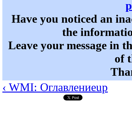
p
Have you noticed an in
the informati
Leave your message in t
of 
Than
‹ WMI: Оглавление
up