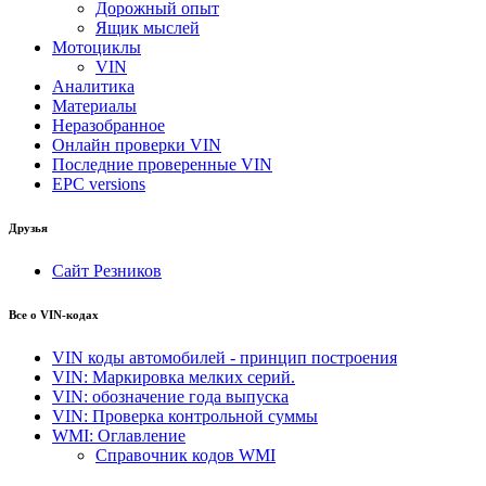
Дорожный опыт
Ящик мыслей
Мотоциклы
VIN
Аналитика
Материалы
Неразобранное
Онлайн проверки VIN
Последние проверенные VIN
EPC versions
Друзья
Сайт Резников
Все о VIN-кодах
VIN коды автомобилей - принцип построения
VIN: Маркировка мелких серий.
VIN: обозначение года выпуска
VIN: Проверка контрольной суммы
WMI: Оглавление
Справочник кодов WMI