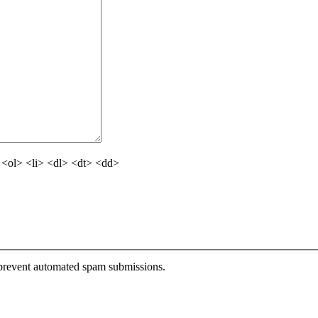
<ol> <li> <dl> <dt> <dd>
o prevent automated spam submissions.