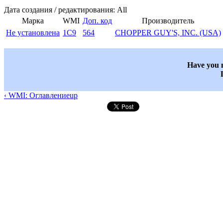
Дата создания / редактирования: All
Марка
WMI
Доп. код
Производитель
Не установлена
1C9
564
CHOPPER GUY'S, INC. (USA)
Have you n
‹ WMI: Оглавление
up