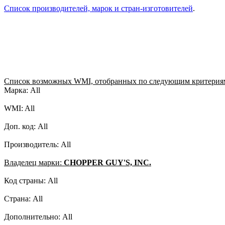
Список производителей, марок и стран-изготовителей
.
Список возможных WMI, отобранных по следующим критерия
Марка: All
WMI: All
Доп. код: All
Производитель: All
Владелец марки:
CHOPPER GUY'S, INC.
Код страны: All
Страна: All
Дополнительно: All