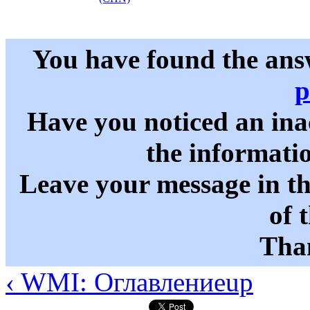
You have found the ans
p
Have you noticed an in
the informati
Leave your message in t
of 
Than
‹ WMI: Оглавление
up