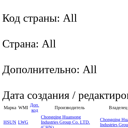
Код страны: All
Страна: All
Дополнительно: All
Дата создания / редактиро
Доп.
Марка
WMI
Производитель
Владелец
код
Chongqing Huansong
Chongqing Hu
HSUN
LWG
Industries Group Co. LTD.
Industries Gro
(CHN)