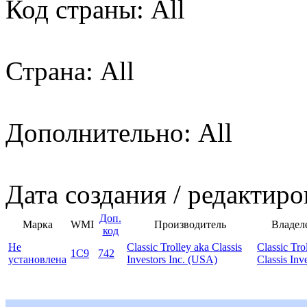
Код страны: All
Страна: All
Дополнительно: All
Дата создания / редактиро
Доп.
Марка
WMI
Производитель
Владел
код
Не
Classic Trolley aka Classis
Classic Tro
1C9
742
установлена
Investors Inc. (USA)
Classis Inve