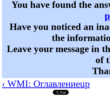
You have found the ans
p
Have you noticed an in
the informati
Leave your message in t
of 
Than
‹ WMI: Оглавление
up