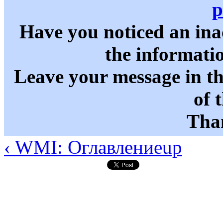
p
Have you noticed an in
the informati
Leave your message in t
of 
Than
‹ WMI: Оглавление
up