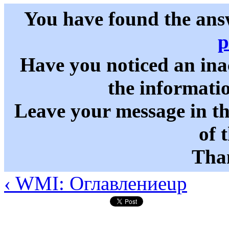
You have found the ans
p
Have you noticed an in
the informati
Leave your message in t
of 
Than
‹ WMI: Оглавление
up