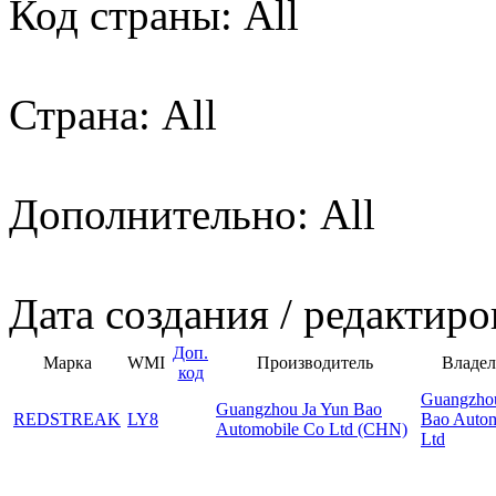
Код страны: All
Страна: All
Дополнительно: All
Дата создания / редактиро
Доп.
Марка
WMI
Производитель
Владел
код
Guangzhou
Guangzhou Ja Yun Bao
REDSTREAK
LY8
Bao Autom
Automobile Co Ltd (CHN)
Ltd