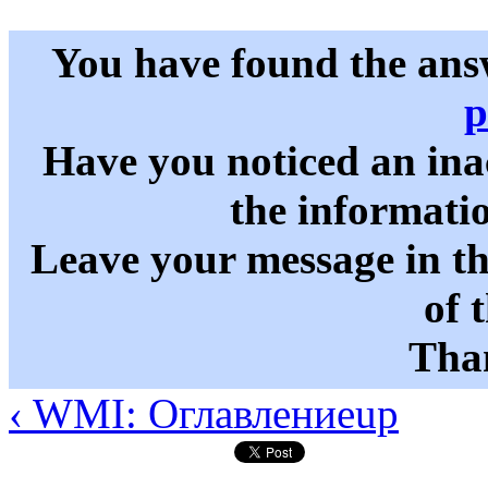
You have found the ans
p
Have you noticed an in
the informati
Leave your message in t
of 
Than
‹ WMI: Оглавление
up