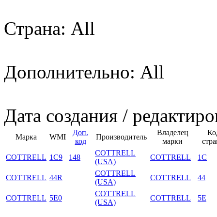
Страна: All
Дополнительно: All
Дата создания / редактиро
Доп.
Владелец
Ко
Марка
WMI
Производитель
код
марки
стр
COTTRELL
COTTRELL
1C9
148
COTTRELL
1C
(USA)
COTTRELL
COTTRELL
44R
COTTRELL
44
(USA)
COTTRELL
COTTRELL
5E0
COTTRELL
5E
(USA)