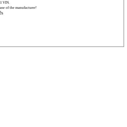
ll VIN.
ase of the manufacturer!
ês