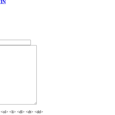
VIN
<ol> <li> <dl> <dt> <dd>