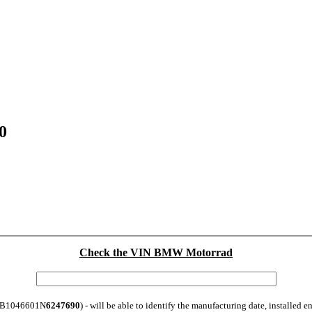
0
Check the VIN BMW Motorrad
: WB1046601N
6247690
) - will be able to identify the manufacturing date, installed