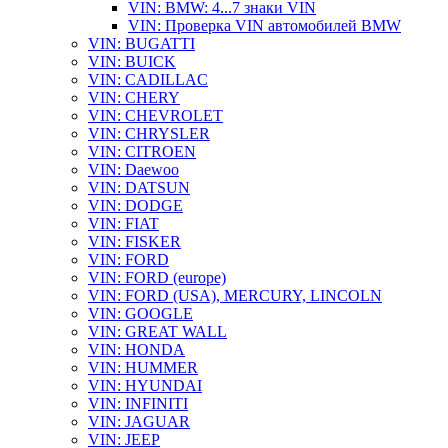
VIN: BMW: 4...7 знаки VIN
VIN: Проверка VIN автомобилей BMW
VIN: BUGATTI
VIN: BUICK
VIN: CADILLAC
VIN: CHERY
VIN: CHEVROLET
VIN: CHRYSLER
VIN: CITROEN
VIN: Daewoo
VIN: DATSUN
VIN: DODGE
VIN: FIAT
VIN: FISKER
VIN: FORD
VIN: FORD (europe)
VIN: FORD (USA), MERCURY, LINCOLN
VIN: GOOGLE
VIN: GREAT WALL
VIN: HONDA
VIN: HUMMER
VIN: HYUNDAI
VIN: INFINITI
VIN: JAGUAR
VIN: JEEP