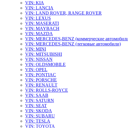
VIN: KIA
VIN: LANCIA
VIN: LAND ROVER, RANGE ROVER
VIN: LEXUS
VIN: MASERATI
VIN: MAYBACH
VIN: MAZDA
VIN: MERCEDES-BENZ (коммерческие автомобили
VIN: MERCEDES-BENZ (легковые автомобили)
VIN: MINI
VIN: MITSUBISHI
VIN: NISSAN
VIN: OLDSMOBILE
VIN: OPEL
VIN: PONTIAC
VIN: PORSCHE
VIN: RENAULT
VIN: ROLLS-ROYCE
VIN: SAAB
VIN: SATURN
VIN: SEAT
VIN: SKODA
VIN: SUBARU
VIN: TESLA
VIN: TOYOTA