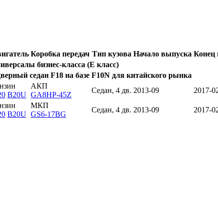
игатель
Коробка передач
Тип кузова
Начало выпуска
Конец
иверсалы бизнес-класса (E класс)
верный седан F18 на базе F10N для китайского рынка
нзин
АКП
Седан, 4 дв.
2013-09
2017-0
20
B20U
GA8HP-45Z
нзин
МКП
Седан, 4 дв.
2013-09
2017-0
20
B20U
GS6-17BG