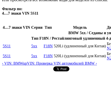
Фильтр по:
4…7 знаки VIN 5S11
4…7 знаки VIN
Серия
Тип
Модель
Дв
BMW 5xx / Седаны и ун
Тип F18N / Рестайлинговый удлиненный 4-д
Бе
5S11
5xx
F18N
520Li (удлиненный для Китая)
N
Бе
5S11
5xx
F18N
520Li (удлиненный для Китая)
N
‹ VIN: BMW
up
VIN: Проверка VIN автомобилей BMW ›