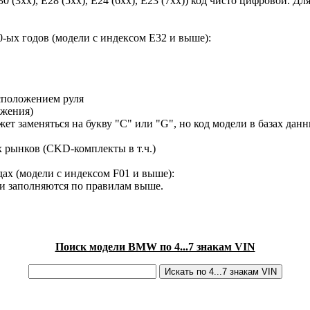
30 (3xx), E28 (5xx), E24 (6xx), E23 (7xx)) код чисто цифровой.
-ых годов (модели с индексом E32 и выше):
сположением руля
ижения)
ет заменяться на букву "C" или "G", но код модели в базах данн
х рынков (CKD-комплекты в т.ч.)
ах (модели с индексом F01 и выше):
ки заполняются по правилам выше.
Поиск модели BMW по 4...7 знакам VIN