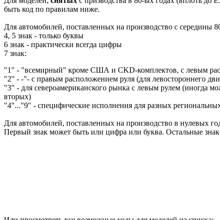
Для моделей,
снятых
с призводства в 80-ых годах (вплоть до E
быть код по правилам ниже.
Для автомобилей, поставленных на производство с середины 80
4, 5 знак - только буквы
6 знак - практически всегда цифры
7 знак:
"1" - "всемирный" кроме США и CKD-комплектов, с левым ра
"2" - -"- с правым расположением руля (для левостороннего дв
"3" - для североамериканского рынка с левым рулем (иногда мож
вторых)
"4"..."9" - специфические исполнения для разных региональны
Для автомобилей, поставленных на производство в нулевых год
Первый знак может быть или цифра или буква. Остальные зна
Или просмотреть все возможные коды для моделей из списка: