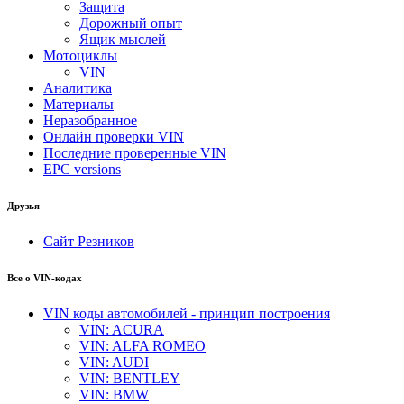
Защита
Дорожный опыт
Ящик мыслей
Мотоциклы
VIN
Аналитика
Материалы
Неразобранное
Онлайн проверки VIN
Последние проверенные VIN
EPC versions
Друзья
Сайт Резников
Все о VIN-кодах
VIN коды автомобилей - принцип построения
VIN: ACURA
VIN: ALFA ROMEO
VIN: AUDI
VIN: BENTLEY
VIN: BMW