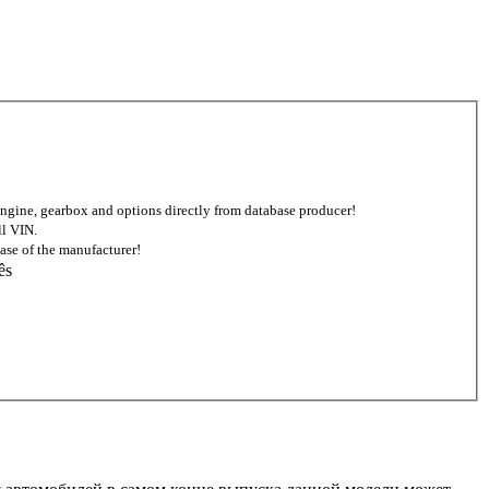
d engine, gearbox and options directly from database producer!
ll VIN.
ase of the manufacturer!
ês