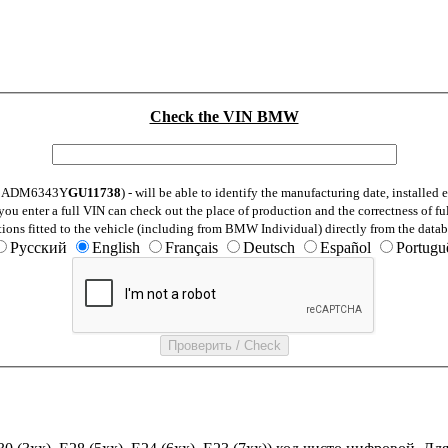
Check the VIN BMW
: WBADM6343Y
GU11738
) - will be able to identify the manufacturing date, installe
ou enter a full VIN can check out the place of production and the correctness of fu
tions fitted to the vehicle (including from BMW Individual) directly from the datab
Русский
English
Français
Deutsch
Español
Portugu