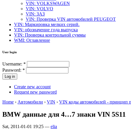
VIN: VOLKSWAGEN
VIN: VOLVO
VIN: ЗАЗ
VIN: Проверка VIN автомобилей PEUGEOT
VIN: Маркировка мелких серий.
VIN: обозначение года выпуска
VIN: Проверка контрольной суммы
WMI: Оглавление
User login
Username:
*
Password:
*
Create new account
Request new password
Home
›
Автомобили
›
VIN
›
VIN коды автомобилей - принцип 
BMW данные для 4…7 знаки VIN 5S11
Sat, 2011-01-01 19:25 —
elia