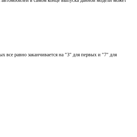
 Для автомобилей в самом конце выпуска данной модели может
ых все равно заканчивается на "3" для первых и "7" для