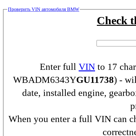
Проверить VIN автомобиля BMW
Check 
Enter full
VIN
to 17 char
WBADM6343Y
GU11738
) - wi
date, installed engine, gearb
p
When you enter a full VIN can ch
correctn