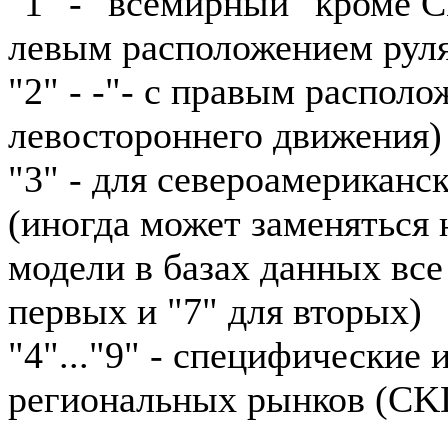
"1" - "всемирный" кроме 
левым расположением рул
"2" - -"- с правым располо
левостороннего движения)
"3" - для североамериканс
(иногда может заменяться н
модели в базах данных все
первых и "7" для вторых)
"4"..."9" - специфические
региональных рынков (CKD