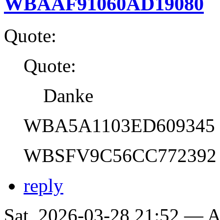
WBAAF91060AD19080
Quote:
Quote:
Danke
WBA5A1103ED609345
WBSFV9C56CC772392
reply
Sat, 2026-03-28 21:52 —