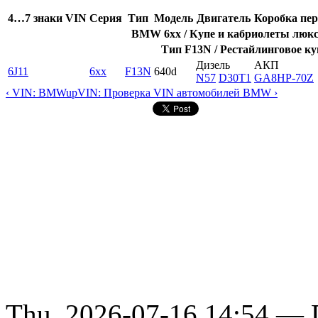
4…7 знаки VIN
Серия
Тип
Модель
Двигатель
Коробка пер
BMW 6xx / Купе и кабриолеты люкс-
Тип F13N / Рестайлинговое ку
Дизель
АКП
6J11
6xx
F13N
640d
N57
D30T1
GA8HP-70Z
‹ VIN: BMW
up
VIN: Проверка VIN автомобилей BMW ›
Thu, 2026-07-16 14:54 — D