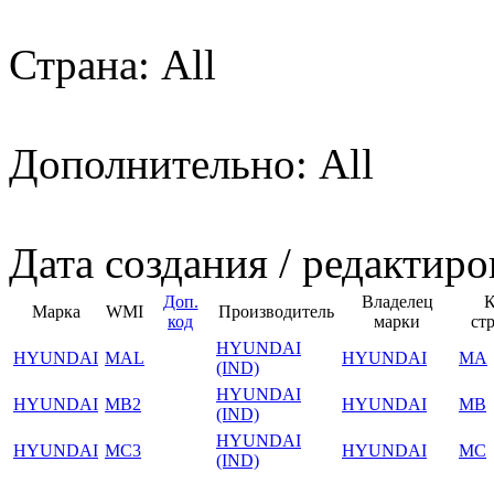
Страна: All
Дополнительно: All
Дата создания / редактиро
Доп.
Владелец
К
Марка
WMI
Производитель
код
марки
ст
HYUNDAI
HYUNDAI
MAL
HYUNDAI
MA
(IND)
HYUNDAI
HYUNDAI
MB2
HYUNDAI
MB
(IND)
HYUNDAI
HYUNDAI
MC3
HYUNDAI
MC
(IND)