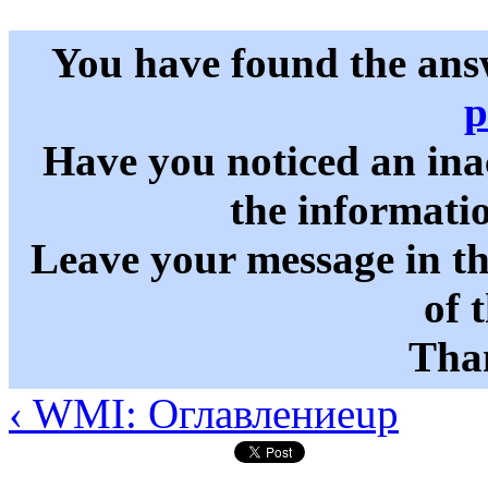
You have found the ans
p
Have you noticed an in
the informati
Leave your message in t
of 
Than
‹ WMI: Оглавление
up