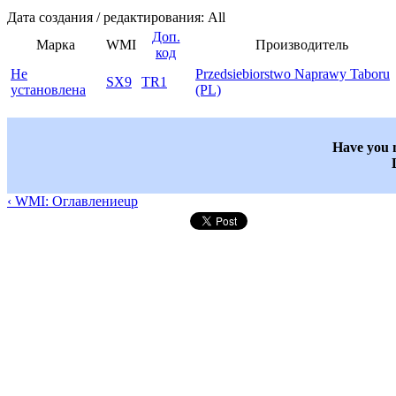
Дата создания / редактирования: All
Доп.
Марка
WMI
Производитель
код
Не
Przedsiebiorstwo Naprawy Taboru
SX9
TR1
установлена
(PL)
Have you n
‹ WMI: Оглавление
up