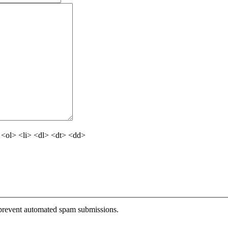
<ol> <li> <dl> <dt> <dd>
o prevent automated spam submissions.