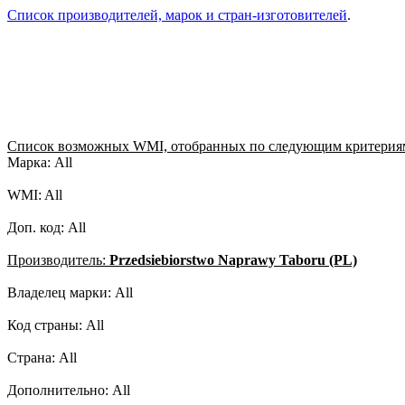
Список производителей, марок и стран-изготовителей
.
Список возможных WMI, отобранных по следующим критерия
Марка: All
WMI: All
Доп. код: All
Производитель:
Przedsiebiorstwo Naprawy Taboru (PL)
Владелец марки: All
Код страны: All
Страна: All
Дополнительно: All