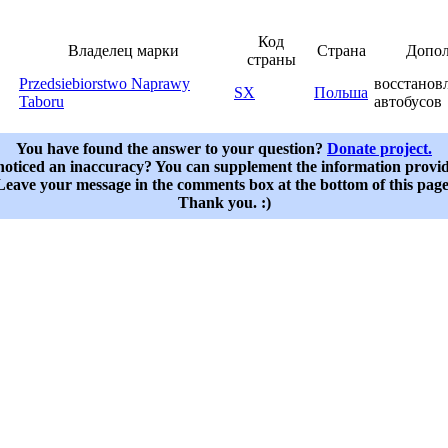
Код
Владелец марки
Страна
Допол
страны
Przedsiebiorstwo Naprawy
восстанов
SX
Польша
Taboru
автобусов
You have found the answer to your question?
Donate project.
oticed an inaccuracy? You can supplement the information provi
Leave your message in the comments box at the bottom of this page
Thank you. :)