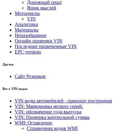
Дорожный опыт
Ящик мыслей
Мотоциклы
VIN
Аналитика
Материалы
Неразобранное
Онлайн проверки VIN
Последние проверенные VIN
EPC versions
Друзья
Сайт Резников
Все о VIN-кодах
VIN коды автомобилей - принцип построения
VIN: Маркировка мелких серий.
VIN: обозначение года выпуска
VIN: Проверка контрольной суммы
WMI: Оглавление
Справочник кодов WMI