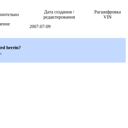
Дата создания /
Расшифровка
нительно
редактирования
VIN
ление
2007-07-09
ded herein?
.