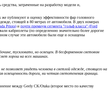
средства, затраченные на разработку модели и,
ак же публикуют и оценку эффективности фар головного
дежде, стоящей в 80 метрах от автомобиля. В двух номерах
da Priora)
и
почти премиум сегмента "гольф класса" (Ford
вовали кабриолеты (по определению значительно более дорогие
данном случае эти автомобили были еще и оснащены
бочине, тускловато, но освещен. В бесформенном световом
 свет хорош на всех машинах.
 не позволяет увидеть человека в светлой одежде, стоящего на
ая освещенность дороги, ни четкая светотеневая граница.
нение между Geely CK/Otaka (второе место по качеству