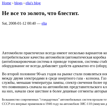
Home
›
blogs
›
elia's blog
Не все то золото, что блестит.
Sat, 2008-01-12 00:40 —
elia
Автомобили практически всегда имеют несколько вариантов к
потребительские качества автомобиля (автоматическая коробка
(антиблокировочная система в приводе тормозов, системы стаб
оборудование не всегда добавляет удобств адекватно его (обор
Во второй половине 90-ых годов на рынке стали появляться но
между двумя электродами в среде инертного газа - ксенона. Г
службы, меньшая температура лампы, спектр свечения более п
что появившись сначала на автомобилях представительского к
на них, начали свое шествие в более дешевые сегменты авторы
Большинство современных "стандартных" автомобильных систем прошли тот же
СССР его впервые применили в 1946 году на автомобиле ЗИС-110 (лимузин 