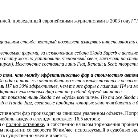
билей, проведенный европейскими журналистами в 2003 году? "
циальном стенде, который позволяет измерять интенсивность св
еновыми фарами, за исключением седана Skoda Superb в исполн
ную плату можно установить ксеноновый свет, заезжали на ст
ом). Исключение составили лишь Fiat, Renault и Seat: теоретич
 о том, что между эффективностью фар и стоимостью автомо
да один и тот же автомобиль может комплектоваться разными 
пами H7 на 30% эффективнее, чем те же фары с лампами H4 на маш
ндартных галогеновых фар нет ни у одной другой машины:
тат показала лишь Skoda с ее «дубль-ксеноном». Но та же Skoda
azda6 и Honda Jazz, световые приборы которых явно нуждаются в
ктивности фар производят на слишком удаленном объекте. Попро
омобиль каждую секунду проезжает 16,5 метров;
я о
полной остановке
, и собственно началом торможения пройдет о
 покрытии со скорости 60 км/час, используемый в судебных эксп
уть существенно увеличивается;