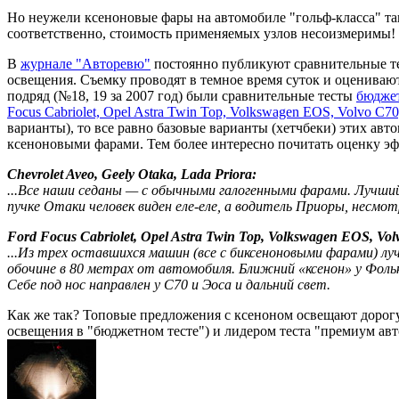
Но неужели ксеноновые фары на автомобиле "гольф-класса" так
соответственно, стоимость применяемых узлов несоизмеримы
В
журнале "Авторевю"
постоянно публикуют сравнительные те
освещения. Съемку проводят в темное время суток и оценивают
подряд (№18, 19 за 2007 год) были сравнительные тесты
бюджет
Focus Cabriolet, Opel Astra Twin Top, Volkswagen EOS, Volvo C70
варианты), то все равно базовые варианты (хетчбеки) этих авт
ксеноновыми фарами. Тем более интересно почитать оценку эф
Chevrolet Aveo, Geely Otaka, Lada Priora:
...Все наши седаны — с обычными галогенными фарами. Лучший
пучке Отаки человек виден еле-еле, а водитель Приоры, несмот
Ford Focus Cabriolet, Opel Astra Twin Top, Volkswagen EOS, Vol
...Из трех оставшихся машин (все с биксеноновыми фарами) лу
обочине в 80 метрах от автомобиля. Ближний «ксенон» у Фольк
Себе под нос направлен у C70 и Эоса и дальний свет.
Как же так? Топовые предложения с ксеноном освещают дорогу 
освещения в "бюджетном тесте") и лидером теста "премиум авто