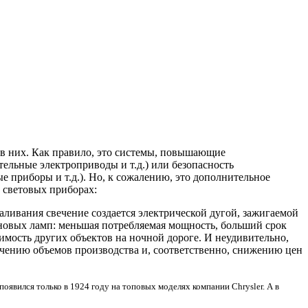
в них. Как правило, это системы, повышающие
ельные электроприводы и т.д.) или безопасность
 приборы и т.д.). Но, к сожалению, это дополнительное
- световых приборах:
аливания свечение создается электрической дугой, зажигаемой
ноновых ламп: меньшая потребляемая мощность, больший срок
имость других объектов на ночной дороге. И неудивительно,
ичению объемов производства и, соответственно, снижению цен
явился только в 1924 году на топовых моделях компании Chrysler. А в