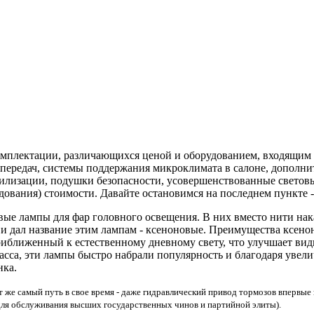
омплектации, различающихся ценой и оборудованием, входящим 
 передач, системы поддержания микроклимата в салоне, дополнит
илизации, подушки безопасности, усовершенствованные световые
удования) стоимости. Давайте остановимся на последнем пункте 
вые лампы для фар головного освещения. В них вместо нити нак
аз и дал название этим лампам - ксеноновые. Преимущества ксе
риближенный к естественному дневному свету, что улучшает вид
ласса, эти лампы быстро набрали популярность и благодаря увел
нка.
 самый путь в свое время - даже гидравлический привод тормозов впервые по
для обслуживания высших государственных чинов и партийной элиты).