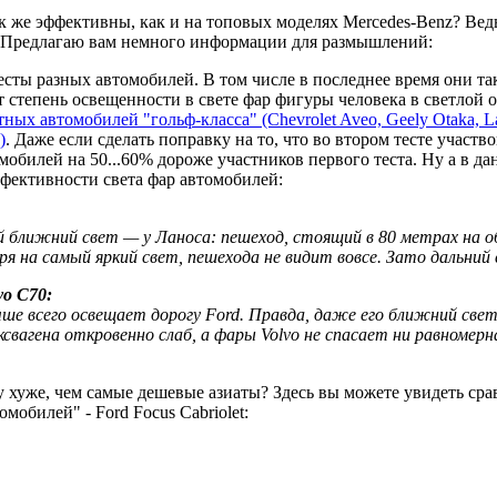
 же эффективны, как и на топовых моделях Mercedes-Benz? Ведь 
! Предлагаю вам немного информации для размышлений:
сты разных автомобилей. В том числе в последнее время они т
 степень освещенности в свете фар фигуры человека в светлой о
ных автомобилей "гольф-класса" (Chevrolet Aveo, Geely Otaka, La
)
. Даже если сделать поправку на то, что во втором тесте участ
омобилей на 50...60% дороже участников первого теста. Ну а в 
фективности света фар автомобилей:
 ближний свет — у Ланоса: пешеход, стоящий в 80 метрах на о
ря на самый яркий свет, пешехода не видит вовсе. Зато дальний
vo C70:
чше всего освещает дорогу Ford. Правда, даже его ближний свет
свагена откровенно слаб, а фары Volvo не спасает ни равномерн
хуже, чем самые дешевые азиаты? Здесь вы можете увидеть срав
мобилей" - Ford Focus Cabriolet: