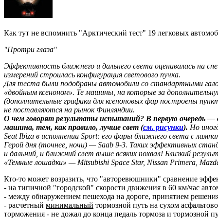
Как тут не вспомнить "Арктический тест" 19 легковых автомо
"Протри глаза"
Эффективность ближнего и дальнего света оценивалась на спе
измерений строилась конфигурация светового пучка.
Для теста были подобраны автомобили со стандартными галог
«двойным ксеноном». Те машины, на которые за дополнитель
(дополнительные графики для ксеноновых фар построены пунктир
не поставляются на рынок Финляндии.
О чем говорят результаты испытаний? В первую очередь —
машина, тем, как правило, лучше свет (
см. рисунки
).
Но иног
Seat Ibiza в исполнении Sport: его фары ближнего света с лам
Герой дня (точнее, ночи) — Saab 9-3. Таких эффективных ста
и дальний, и ближний свет выше всяких похвал! Близкий резуль
«Темные лошадки» — Mitsubishi Space Star, Nissan Primera, M
Кто-то может возразить, что "авторевюшники" сравнение эффе
- на типичной "городской" скорости движения в 60 км/час авт
- между обнаружением пешехода на дороге, принятием решени
- расчетный
минимальный
тормозной путь на сухом асфальтовом
торможения - не дожал до конца педаль тормоза и тормозной п