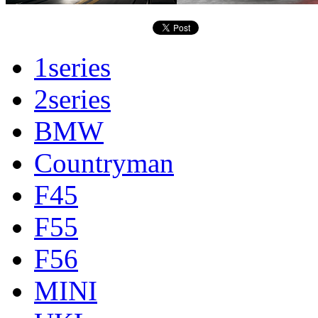
1series
2series
BMW
Countryman
F45
F55
F56
MINI