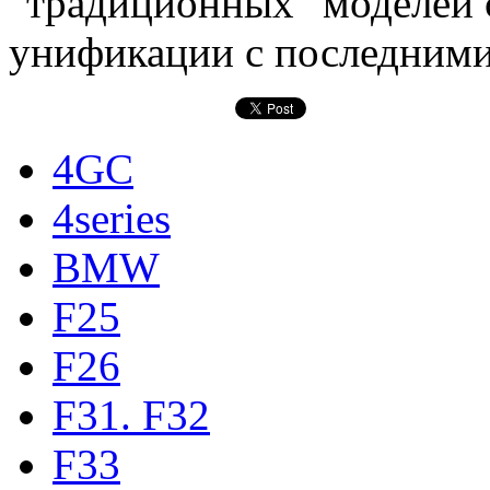
"традиционных" моделей 
унификации с последними
4GC
4series
BMW
F25
F26
F31. F32
F33