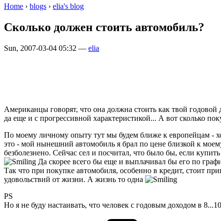
Home
›
blogs
›
elia's blog
Сколько должен стоить автомобиль?
Sun, 2007-03-04 05:32 —
elia
Американцы говорят, что она должна стоить как твой годовой д
да еще и с прогрессивной характеристикой... А вот сколько по
По моему личному опыту тут мы будем ближе к европейцам - хо
это - мой нынешний автомобиль я брал по цене близкой к моему
безболезнено. Сейчас сел и посчитал, что было бы, если купит
Да скорее всего бы еще и выплачивал бы его по граф
Так что при покупке автомобиля, особенно в кредит, стоит пр
удовольствий от жизни. А жизнь то одна
PS
Но я не буду настаивать, что человек с годовым доходом в 8...