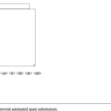
<ol> <li> <dl> <dt> <dd>
o prevent automated spam submissions.