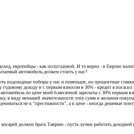
оход, европейцы - как полугодовой. И то верно - в Европе налог
купаемый автомобиль должен стоить у нас?
ть подоходные поборы у нас и поменьше, но процентные ставки 
 годовому доходу и с первым взносом в 30% - кредит я погасил з
ь автомобиль по цене моей 6-месячной зарплаты с 30% первым вз
ику, в виду меньшей значительности этих сумм и желания покупа
ицениваться не к "престижности", а к цене - иногда дешевые по
10 косарей должен брать Таврию - пусть лучше работать доходней