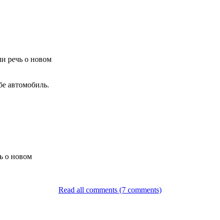
ли речь о новом
бе автомобиль.
чь о новом
Read all comments (7 comments)