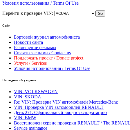
Условия использования / Terms Of Use
Перейти к проверке VIN:
Сайт
Бортовой журнал автомобилиста
Новости сайта
Размещение рекламы
Связаться с нами / Contact us
Поддержать проект / Donate project
Услуги / Services
Условия использования / Terms Of Use
Последние обсуждения
VIN: VOLKSWAGEN
VIN: SKODA
Re: VIN: Проверка VIN автомобилей Mercedes-Benz
VIN: Проверка VIN автомобилей RENAULT
День 271: Официальный ввод в эксплуатацию
VIN: BMW
Восстановлен сервис проверки RENAULT / The RENAULT veri
Service maintance