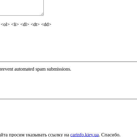
<ol> <li> <dl> <dt> <dd>
o prevent automated spam submissions.
айта просим указывать ссылку на
carinfo.kiev.ua
. Спасибо.