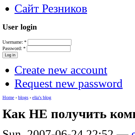
Сайт Резников
User login
Username:
*
Password:
*
Create new account
Request new password
Home
›
blogs
›
elia's blog
Как НЕ получить ком
Sun, 2007-06-24 22:52 —