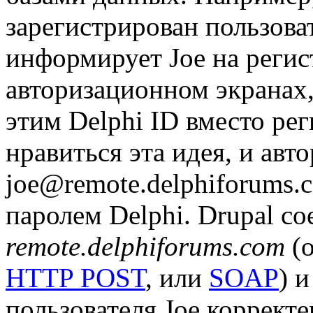
зарегистрирован пользова
информирует Joe на реги
авторизационном экранах,
этим Delphi ID вместо рег
нравиться эта идея, и авт
joe@remote.delphiforums
паролем Delphi. Drupal со
remote.delphiforums.com
(о
HTTP POST
, или
SOAP
) 
пользователя Joe корректе