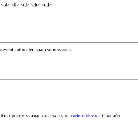
<ol> <li> <dl> <dt> <dd>
o prevent automated spam submissions.
айта просим указывать ссылку на
carinfo.kiev.ua
. Спасибо.