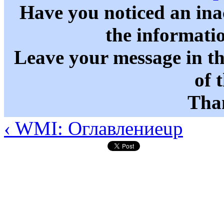
Have you noticed an in
the informati
Leave your message in t
of 
Than
‹ WMI: Оглавление
up