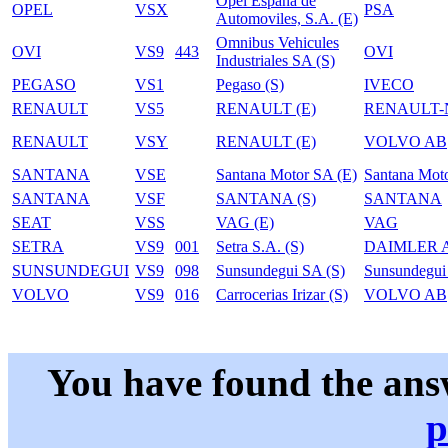
Opel Espana de
OPEL
VSX
PSA
Automoviles, S.A. (E)
Omnibus Vehicules
OVI
VS9
443
OVI
Industriales SA (S)
PEGASO
VS1
Pegaso (S)
IVECO
RENAULT
VS5
RENAULT (E)
RENAULT-
RENAULT
VSY
RENAULT (E)
VOLVO AB
SANTANA
VSE
Santana Motor SA (E)
Santana Mot
SANTANA
VSF
SANTANA (S)
SANTANA
SEAT
VSS
VAG (E)
VAG
SETRA
VS9
001
Setra S.A. (S)
DAIMLER 
SUNSUNDEGUI
VS9
098
Sunsundegui SA (S)
Sunsundegu
VOLVO
VS9
016
Carrocerias Irizar (S)
VOLVO AB
You have found the ans
p