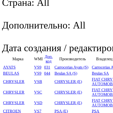
Страна: All
Дополнительно: All
Дата создания / редактиро
Доп.
Марка
WMI
Производитель
Владелец
код
AYATS
VS9
031
Carrocerias Ayats (S)
Carrocerias 
BEULAS
VS9
044
Beulas SA (S)
Beulas SA
FIAT CHR
CHRYSLER
VSB
CHRYSLER (E)
AUTOMOB
FIAT CHR
CHRYSLER
VSC
CHRYSLER (E)
AUTOMOB
FIAT CHR
CHRYSLER
VSD
CHRYSLER (E)
AUTOMOB
CITROEN
VS7
PSA (E)
PSA