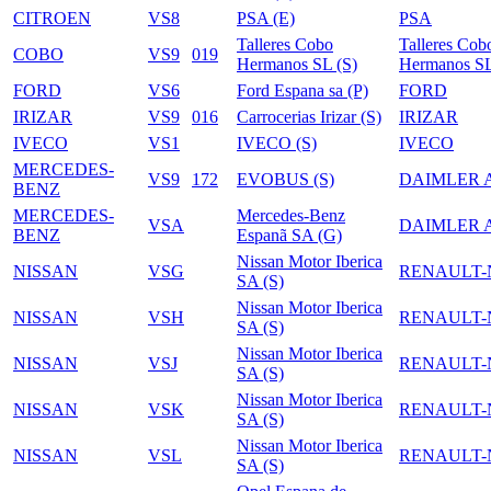
CITROEN
VS8
PSA (E)
PSA
Talleres Cobo
Talleres Cob
COBO
VS9
019
Hermanos SL (S)
Hermanos S
FORD
VS6
Ford Espana sa (P)
FORD
IRIZAR
VS9
016
Carrocerias Irizar (S)
IRIZAR
IVECO
VS1
IVECO (S)
IVECO
MERCEDES-
VS9
172
EVOBUS (S)
DAIMLER 
BENZ
MERCEDES-
Mercedes-Benz
VSA
DAIMLER 
BENZ
Espanã SA (G)
Nissan Motor Iberica
NISSAN
VSG
RENAULT-
SA (S)
Nissan Motor Iberica
NISSAN
VSH
RENAULT-
SA (S)
Nissan Motor Iberica
NISSAN
VSJ
RENAULT-
SA (S)
Nissan Motor Iberica
NISSAN
VSK
RENAULT-
SA (S)
Nissan Motor Iberica
NISSAN
VSL
RENAULT-
SA (S)