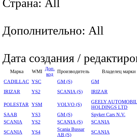
Страна: All
Дополнительно: All
Дата создания / редактиро
Доп.
Марка
WMI
Производитель
Владелец марки
код
CADILLAC
YSC
GM (S)
GM
IRIZAR
YS2
SCANIA (S)
IRIZAR
GEELY AUTOMOBI
POLESTAR
YSM
VOLVO (S)
HOLDINGS LTD
SAAB
YS3
GM (S)
Spyker Cars N.V.
SCANIA
YS2
SCANIA (S)
SCANIA
Scania Bussar
SCANIA
YS4
SCANIA
AB (S)