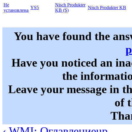
Не
Nisch Produkter
YS5
Nisch Produkter KB
установлена
KB (S)
You have found the ans
p
Have you noticed an in
the informati
Leave your message in t
of 
Than
‹ WMI: Оглавление
up