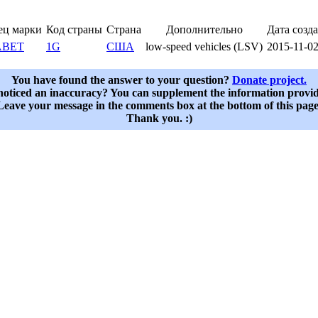
ец марки
Код страны
Страна
Дополнительно
Дата созд
ABET
1G
США
low-speed vehicles (LSV)
2015-11-0
You have found the answer to your question?
Donate project.
oticed an inaccuracy? You can supplement the information provi
Leave your message in the comments box at the bottom of this page
Thank you. :)