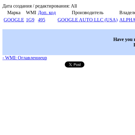
Дата создания / редактирования: All
Марка
WMI
Доп. код
Производитель
Владел
GOOGLE
1G9
495
GOOGLE AUTO LLC (USA)
ALPH
Have you n
‹ WMI: Оглавление
up