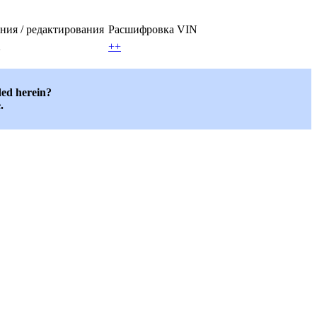
ания / редактирования
Расшифровка VIN
2
++
ded herein?
.