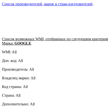
Список производителей, марок и стран-изготовителей
.
Список возможных WMI, отобранных по следующим критерия
Марка:
GOOGLE
WMI: All
Доп. код: All
Производитель: All
Владелец марки: All
Код страны: All
Страна: All
Дополнительно: All