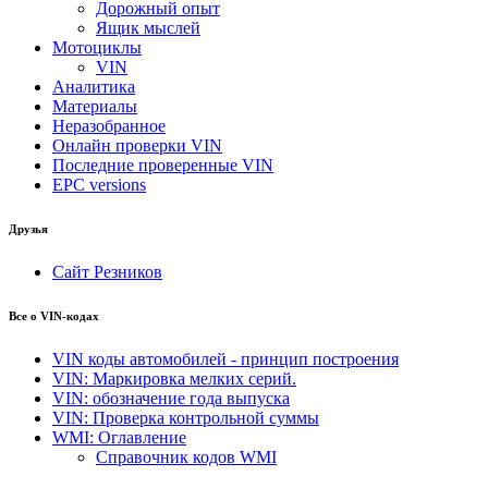
Дорожный опыт
Ящик мыслей
Мотоциклы
VIN
Аналитика
Материалы
Неразобранное
Онлайн проверки VIN
Последние проверенные VIN
EPC versions
Друзья
Сайт Резников
Все о VIN-кодах
VIN коды автомобилей - принцип построения
VIN: Маркировка мелких серий.
VIN: обозначение года выпуска
VIN: Проверка контрольной суммы
WMI: Оглавление
Справочник кодов WMI