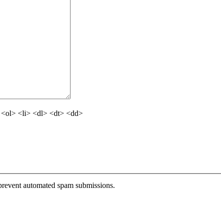
<ol> <li> <dl> <dt> <dd>
o prevent automated spam submissions.