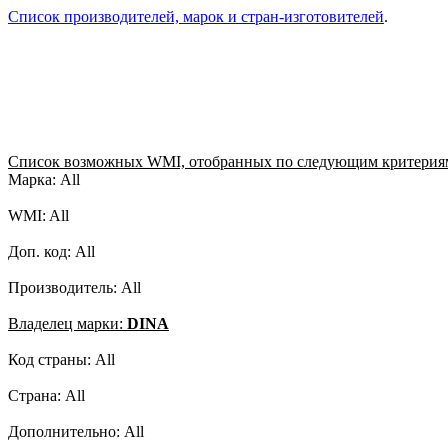
Список производителей, марок и стран-изготовителей
.
Список возможных WMI, отобранных по следующим критерия
Марка: All
WMI: All
Доп. код: All
Производитель: All
Владелец марки:
DINA
Код страны: All
Страна: All
Дополнительно: All