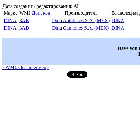
Дата создания / редактирования: All
Марка
WMI
Доп. код
Производитель
Владелец ма
DINA
3AB
Dina Autobuses S.A. (MEX)
DINA
DINA
3AD
Dina Camiones S.A. (MEX)
DINA
Have you n
‹ WMI: Оглавление
up