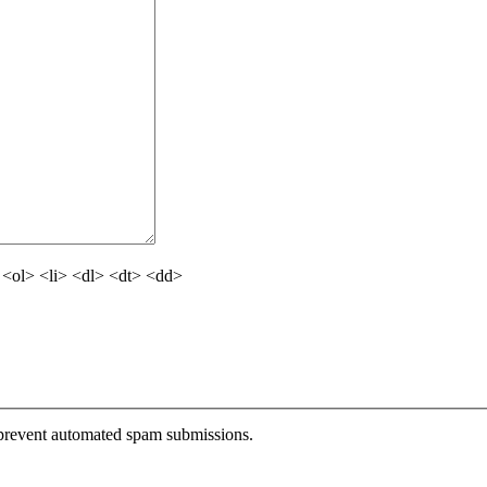
<ol> <li> <dl> <dt> <dd>
o prevent automated spam submissions.