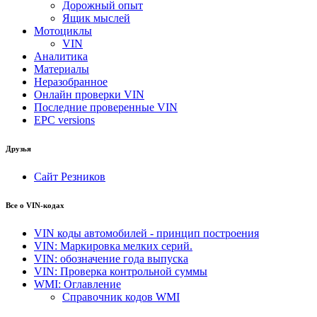
Дорожный опыт
Ящик мыслей
Мотоциклы
VIN
Аналитика
Материалы
Неразобранное
Онлайн проверки VIN
Последние проверенные VIN
EPC versions
Друзья
Сайт Резников
Все о VIN-кодах
VIN коды автомобилей - принцип построения
VIN: Маркировка мелких серий.
VIN: обозначение года выпуска
VIN: Проверка контрольной суммы
WMI: Оглавление
Справочник кодов WMI