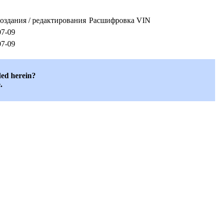
создания / редактирования
Расшифровка VIN
07-09
07-09
ded herein?
.