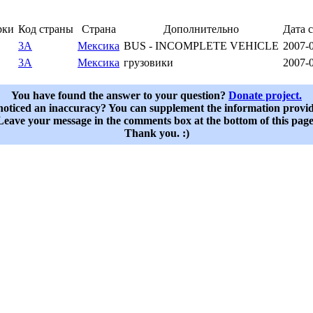
рки
Код страны
Страна
Дополнительно
Дата 
3A
Мексика
BUS - INCOMPLETE VEHICLE
2007-
3A
Мексика
грузовики
2007-
You have found the answer to your question?
Donate project.
oticed an inaccuracy? You can supplement the information provi
Leave your message in the comments box at the bottom of this page
Thank you. :)